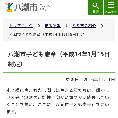
こ
の
ペ
ー
トップページ
市政情報
八潮市の紹介
ジ
八潮市子ども憲章（平成14年1月15日制定）
の
先
本
八潮市子ども憲章（平成14年1月15日
頭
文
で
制定）
こ
す
こ
か
更新日：2016年11月1日
ら
水と緑に恵まれた八潮市に生きる私たちは、輝かし
い未来と無限の可能性に向かい健やかに成長してい
くことを誓い、ここに「八潮市子ども憲章」を定め
ます。