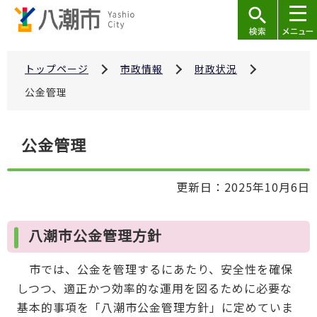
こ
の
ペ
ー
トップページ
市政情報
財政状況
ジ
公金管理
の
先
本
公金管理
頭
文
で
こ
す
更新日：2025年10月6日
こ
か
ら
八潮市公金管理方針
市では、公金を管理するにあたり、安全性を確保
しつつ、適正かつ効率的な運用を図るために必要な
基本的事項を「八潮市公金管理方針」に定めていま