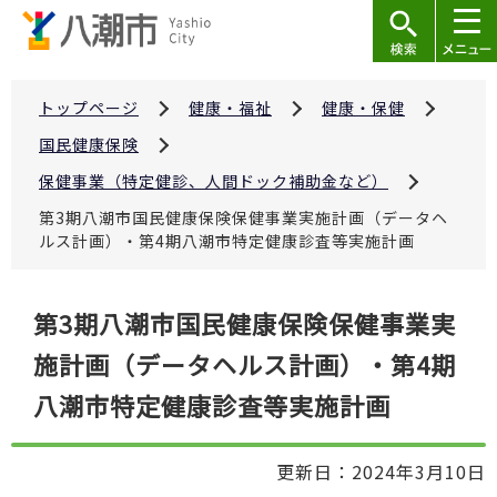
こ
の
ペ
ー
トップページ
健康・福祉
健康・保健
ジ
国民健康保険
の
保健事業（特定健診、人間ドック補助金など）
先
第3期八潮市国民健康保険保健事業実施計画（データヘ
頭
ルス計画）・第4期八潮市特定健康診査等実施計画
で
す
本
第3期八潮市国民健康保険保健事業実
文
施計画（データヘルス計画）・第4期
こ
こ
八潮市特定健康診査等実施計画
か
ら
更新日：2024年3月10日