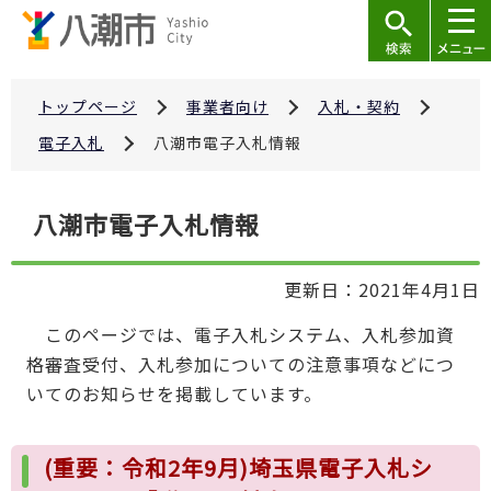
こ
の
ペ
ー
トップページ
事業者向け
入札・契約
ジ
電子入札
八潮市電子入札情報
の
先
本
八潮市電子入札情報
頭
文
で
こ
す
更新日：2021年4月1日
こ
か
このページでは、電子入札システム、入札参加資
ら
格審査受付、入札参加についての注意事項などにつ
いてのお知らせを掲載しています。
(重要：令和2年9月)埼玉県電子入札シ