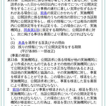
第12条
公開請求に係る情報が著しく大量であるため、公開
請求があった日から60日以内にその全てについて公開決定
等をすることにより事務の遂行に著しい支障が生ずるおそ
れがある場合には、
前条
の規定にかかわらず、実施機関
は、公開請求に係る情報のうちの相当の部分につき当該期
間内に公開決定等をし、残りの情報については相当の期間
内に公開決定等をすれば足りる。
この場合において、実施
機関は、
同条第1項
に規定する期間内に、公開請求者に対
し、次に掲げる事項を書面により通知しなければならな
い。
(1)
本条
を適用する旨及びその理由
(2)
残りの情報について公開決定等をする期限
(平27条例5・一部改正)
(事案の移送)
第13条
実施機関は、公開請求に係る情報が他の実施機関に
より作成されたものであるときその他他の実施機関におい
て公開決定等をすることにつき正当な理由があるときは、
当該他の実施機関と協議の上、その実施機関に対し、事案
を移送することができる。
この場合において、移送をした
実施機関は、公開請求者に対し、事案を移送した旨を書面
により通知しなければならない。
2
前項
の規定により事案が移送されたときは、移送を受けた
実施機関において、当該公開請求についての公開決定等を
しなければならない。
この場合において、移送をした実施
機関が移送前にした行為は、移送を受けた実施機関がした