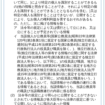
いて同じ。)
により特定の個人を識別することができるも
の
(他の情報と照合することができ、それにより特定の個
人を識別することができることとなるものを含む。)
又は
特定の個人を識別することはできないが、公開すること
により、なお個人の権利利益を害するおそれがあるも
の。
ただし、次に掲げる情報を除く。
ア
法令等の規定により又は慣行として公にされ、又は
公にすることが予定されている情報
イ
当該個人が公務員等
(国家公務員法
(昭和22年法律第
120号)
第2条第1項に規定する国家公務員
(独立行政法人
通則法
(平成11年法律第103号)
第2条第4項に規定する
行政執行法人の役員及び職員を除く。)
、独立行政法人
等
(独立行政法人等の保有する情報の公開に関する法律
(平成13年法律第140号)
第2条第1項に規定する独立行
政法人等をいう。以下同じ。)
の役員及び職員、地方公
務員法
(昭和25年法律第261号)
第2条に規定する地方公
務員並びに地方独立行政法人
(地方独立行政法人法
(平
成15年法律第118号)
第2条第1項に規定する地方独立行
政法人をいう。以下同じ。)
の役員及び職員をいう。)
である場合において、当該情報がその職務の遂行に係
る情報であるときは、当該情報のうち、当該公務員等
の職及び当該職務遂行の内容に係る部分
(2)
法令等の規定により明らかに公開することができない
とされている情報及び各大臣等から法律の規定に基づい
て公開しないように指示のあった情報