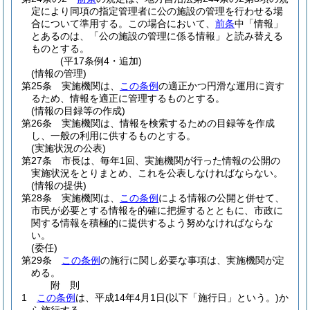
定により同項の指定管理者に公の施設の管理を行わせる場
合について準用する。
この場合において、
前条
中「情報」
とあるのは、「公の施設の管理に係る情報」と読み替える
ものとする。
(平17条例4・追加)
(情報の管理)
第25条
実施機関は、
この条例
の適正かつ円滑な運用に資す
るため、情報を適正に管理するものとする。
(情報の目録等の作成)
第26条
実施機関は、情報を検索するための目録等を作成
し、一般の利用に供するものとする。
(実施状況の公表)
第27条
市長は、毎年1回、実施機関が行った情報の公開の
実施状況をとりまとめ、これを公表しなければならない。
(情報の提供)
第28条
実施機関は、
この条例
による情報の公開と併せて、
市民が必要とする情報を的確に把握するとともに、市政に
関する情報を積極的に提供するよう努めなければならな
い。
(委任)
第29条
この条例
の施行に関し必要な事項は、実施機関が定
める。
附
則
1
この条例
は、平成14年4月1日
(以下「施行日」という。)
か