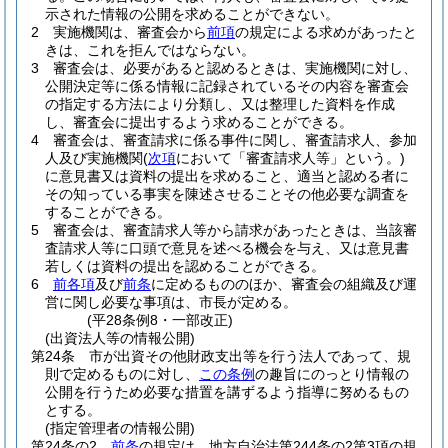
示された情報の公開を求めることができない。
2
実施機関は、審査会から
前項
の規定による求めがあったと
きは、これを拒んではならない。
3
審査会は、必要があると認めるときは、実施機関に対し、
公開決定等に係る情報に記録されているその内容を審査会
の指定する方法により分類し、又は整理した資料を作成
し、審査会に提出するよう求めることができる。
4
審査会は、審査請求に係る事件に関し、審査請求人、参加
人及び実施機関
(
次項
において「審査請求人等」という。)
に意見書又は資料の提出を求めること、適当と認める者に
その知っている事実を陳述させることその他必要な調査を
することができる。
5
審査会は、審査請求人等から請求があったときは、当該審
査請求人等に口頭で意見を述べる機会を与え、又は意見書
若しくは資料の提出を認めることができる。
6
前各項
及び
前条
に定めるもののほか、審査会の組織及び運
営に関し必要な事項は、市長が定める。
(平28条例8・一部改正)
(出資法人等の情報公開)
第24条
市が出資その他財政支出等を行う法人であって、規
則で定めるものに対し、
この条例
の趣旨にのっとり情報の
公開を行うため必要な措置を講ずるよう指導に努めるもの
とする。
(指定管理者の情報公開)
第24条の2
前条
の規定は、地方自治法第244条の2第3項の規