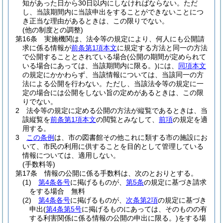
知があった日から30日以内にしなければならない。
ただ
し、当該期間内に当該申出をすることができないことにつ
き正当な理由があるときは、この限りでない。
(他の制度との調整)
第16条
実施機関は、法令等の規定により、何人にも公開請
求に係る情報が
前条第1項本文
に規定する方法と同一の方法
で公開することとされている場合
(公開の期間が定められて
いる場合にあっては、当該期間内に限る。)
には、
同項本文
の規定にかかわらず、当該情報については、当該同一の方
法による公開を行わない。
ただし、当該法令等の規定に一
定の場合には公開をしない旨の定めがあるときは、この限
りでない。
2
法令等の規定に定める公開の方法が縦覧であるときは、当
該縦覧を
前条第1項本文
の閲覧とみなして、
前項
の規定を適
用する。
3
この条例
は、市の図書館その他これに類する市の施設にお
いて、市民の利用に供することを目的として管理している
情報については、適用しない。
(手数料等)
第17条
情報の公開に係る手数料は、次のとおりとする。
(1)
第4条各号
に掲げるものが、
第5条
の規定に基づき請求
をする場合 無料
(2)
第4条各号
に掲げるものが、
次条第2項
の規定に基づき
申出
(
第4条第5号
に掲げるものにあっては、そのものの有
する利害関係に係る情報の公開の申出に限る。)
をする場