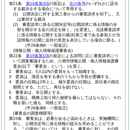
第21条
第14条第3項
の規定は、
次の各号
のいずれかに該当
する裁決をする場合について準用する。
(1)
公開決定に対する第三者からの審査請求を却下し、又
は棄却する裁決
(2)
審査請求に係る公開決定等
(公開請求に係る情報の全
部を開示する旨の決定を除く。)
を変更し、当該審査請求
に係る情報を公開する旨の裁決
(第三者である参加人が当
該情報の公開に反対の意思を表示している場合に限る。)
(平28条例8・一部改正)
(情報公開・個人情報保護審査会)
第22条
第19条第1項
の規定による諮問に応じ審査請求につ
いて調査審議するため、八潮市情報公開・個人情報保護審
査会
(以下「審査会」という。)
を置く。
2
審査会は、5人以内の委員をもって組織する。
3
委員は、識見を有する者のうちから市長が委嘱する。
4
委員の任期は2年とし、補欠委員の任期は、前任者の残任
期間とする。
ただし、再任を妨げない。
5
審査会は、非公開とする。
6
委員は、職務上知り得た秘密を漏らしてはならない。
その
職を退いた後も、同様とする。
(平28条例8・一部改正)
(審査会の調査権限等)
第23条
審査会は、必要があると認めるときは、実施機関に
対し、公開決定等に係る情報の提示を求めることができ
る。
この場合においては、何人も、審査会に対し、その提