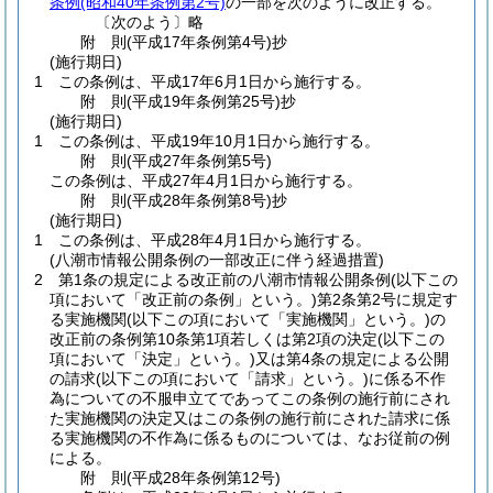
条例
(昭和40年条例第2号)
の一部を次のように改正する。
〔次のよう〕略
附
則
(平成17年
条例第4号)
抄
(施行期日)
1
この条例は、平成17年6月1日から施行する。
附
則
(平成19年
条例第25号)
抄
(施行期日)
1
この条例は、平成19年10月1日から施行する。
附
則
(平成27年
条例第5号)
この条例は、平成27年4月1日から施行する。
附
則
(平成28年
条例第8号)
抄
(施行期日)
1
この条例は、平成28年4月1日から施行する。
(八潮市情報公開条例の一部改正に伴う経過措置)
2
第1条の規定による改正前の八潮市情報公開条例
(以下この
項において「改正前の条例」という。)
第2条第2号に規定す
る実施機関
(以下この項において「実施機関」という。)
の
改正前の条例第10条第1項若しくは第2項の決定
(以下この
項において「決定」という。)
又は第4条の規定による公開
の請求
(以下この項において「請求」という。)
に係る不作
為についての不服申立てであってこの条例の施行前にされ
た実施機関の決定又はこの条例の施行前にされた請求に係
る実施機関の不作為に係るものについては、なお従前の例
による。
附
則
(平成28年
条例第12号)