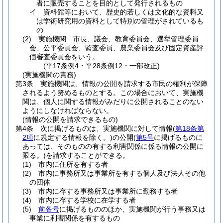
者に販売することを目的として発行されるもの
イ
資料館等において、歴史的若しくは文化的な資料又
は学術研究用の資料として特別の管理がされているも
の
(2)
実施機関 市長、議会、教育委員会、選挙管理委員
会、公平委員会、監査委員、農業委員会及び固定資産評
価審査委員会をいう。
(平17条例4・平28条例12・一部改正)
(実施機関の責務)
第3条
実施機関は、情報の公開を請求する市民の権利が保障
されるよう努めるものとする。
この場合において、実施機
関は、個人に関する情報がみだりに公開されることのない
ようにしなければならない。
(情報の公開を請求できるもの)
第4条
次に掲げるものは、実施機関に対して情報
(
第18条第
2項
に規定する情報を除く。)
の公開
(
第5号
に掲げるものに
あっては、そのものの有する利害関係に係る情報の公開に
限る。)
を請求することができる。
(1)
市内に住所を有する者
(2)
市内に事務所又は事業所を有する個人及び法人その他
の団体
(3)
市内に存する事務所又は事業所に勤務する者
(4)
市内に存する学校に在学する者
(5)
前各号
に掲げるもののほか、実施機関が行う事務又は
事業に利害関係を有するもの