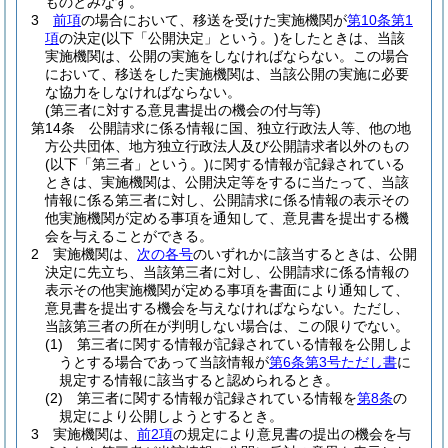
ものとみなす。
3
前項
の場合において、移送を受けた実施機関が
第10条第1
項
の決定
(以下「公開決定」という。)
をしたときは、当該
実施機関は、公開の実施をしなければならない。
この場合
において、移送をした実施機関は、当該公開の実施に必要
な協力をしなければならない。
(第三者に対する意見書提出の機会の付与等)
第14条
公開請求に係る情報に国、独立行政法人等、他の地
方公共団体、地方独立行政法人及び公開請求者以外のもの
(以下「第三者」という。)
に関する情報が記録されている
ときは、実施機関は、公開決定等をするに当たって、当該
情報に係る第三者に対し、公開請求に係る情報の表示その
他実施機関が定める事項を通知して、意見書を提出する機
会を与えることができる。
2
実施機関は、
次の各号
のいずれかに該当するときは、公開
決定に先立ち、当該第三者に対し、公開請求に係る情報の
表示その他実施機関が定める事項を書面により通知して、
意見書を提出する機会を与えなければならない。
ただし、
当該第三者の所在が判明しない場合は、この限りでない。
(1)
第三者に関する情報が記録されている情報を公開しよ
うとする場合であって当該情報が
第6条第3号ただし書
に
規定する情報に該当すると認められるとき。
(2)
第三者に関する情報が記録されている情報を
第8条
の
規定により公開しようとするとき。
3
実施機関は、
前2項
の規定により意見書の提出の機会を与