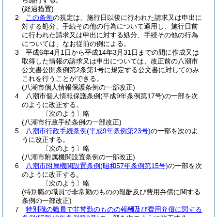
ら施行する。
(経過措置)
2
この条例
の規定は、施行日以後に行われた請求又は申出に
対する処分、手続その他の行為について適用し、施行日前
に行われた請求又は申出に対する処分、手続その他の行為
については、なお従前の例による。
3
平成6年4月1日から平成14年3月31日までの間に作成又は
取得した情報の請求又は申出については、改正前の八潮市
公文書公開条例第2条第1号に規定する公文書に対してのみ
これを行うことができる。
(八潮市個人情報保護条例の一部改正)
4
八潮市個人情報保護条例
(平成9年条例第17号)
の一部を次
のように改正する。
〔次のよう〕略
(八潮市行政手続条例の一部改正)
5
八潮市行政手続条例
(平成9年条例第23号)
の一部を次のよ
うに改正する。
〔次のよう〕略
(八潮市附属機関設置条例の一部改正)
6
八潮市附属機関設置条例
(昭和57年条例第15号)
の一部を次
のように改正する。
〔次のよう〕略
(特別職の職員で非常勤のものの報酬及び費用弁償に関する
条例の一部改正)
7
特別職の職員で非常勤のものの報酬及び費用弁償に関する