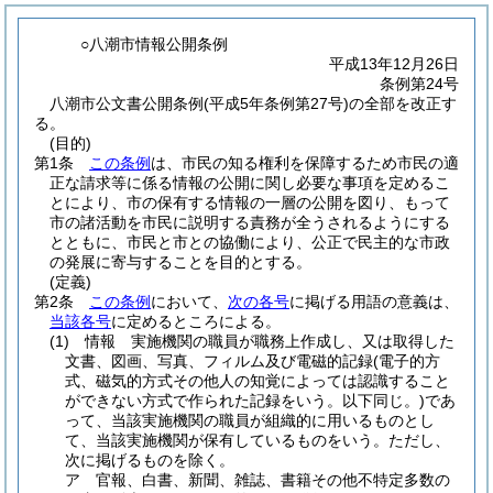
○八潮市情報公開条例
平成13年12月26日
条例第24号
八潮市公文書公開条例(平成5年条例第27号)の全部を改正す
る。
(目的)
第1条
この条例
は、市民の知る権利を保障するため市民の適
正な請求等に係る情報の公開に関し必要な事項を定めるこ
とにより、市の保有する情報の一層の公開を図り、もって
市の諸活動を市民に説明する責務が全うされるようにする
とともに、市民と市との協働により、公正で民主的な市政
の発展に寄与することを目的とする。
(定義)
第2条
この条例
において、
次の各号
に掲げる用語の意義は、
当該各号
に定めるところによる。
(1)
情報 実施機関の職員が職務上作成し、又は取得した
文書、図画、写真、フィルム及び電磁的記録
(電子的方
式、磁気的方式その他人の知覚によっては認識すること
ができない方式で作られた記録をいう。以下同じ。)
であ
って、当該実施機関の職員が組織的に用いるものとし
て、当該実施機関が保有しているものをいう。
ただし、
次に掲げるものを除く。
ア
官報、白書、新聞、雑誌、書籍その他不特定多数の