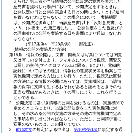
えられた第三者が当該情報の公開に反対の意思を表示した
意見書を提出した場合において、公開決定をするときは、
公開決定の日と公開を実施する日との間に少なくとも2週間
を置かなければならない。
この場合において、実施機関
は、公開決定後直ちに、当該意見書
(以下「反対意見書」と
いう。)
を提出した第三者に対し、公開決定をした旨及びそ
の理由並びに公開を実施する日を書面により通知しなけれ
ばならない。
(平17条例4・平28条例8・一部改正)
(情報の公開の実施及び方法)
第15条
情報の公開は、文書、図画又は写真については閲覧
又は写しの交付により、フィルムについては視聴、閲覧又
は写しの交付
(マイクロフィルムに限る。)
により、電磁的
記録についてはその種別、情報化の進展状況等を勘案して
実施機関で定める方法により行う。
ただし、視聴又は閲覧
の方法による情報の公開にあっては、実施機関は、当該情
報の保存に支障を生ずるおそれがあると認めるときその他
正当な理由があるときは、その写しにより、これを行うこ
とができる。
2
公開決定に基づき情報の公開を受けるものは、実施機関で
定めるところにより、当該公開決定をした実施機関に対
し、その求める公開の実施の方法その他の実施機関で定め
る事項を申し出なければならない。
ただし、公開請求書に
変更のないものは、この限りでない。
3
前項本文
の規定による申出は、
第10条第1項
に規定する通