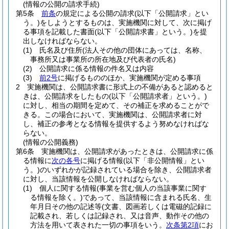
(情報の公開の請求手続)
第5条
前条
の規定による公開の請求
(以下「公開請求」とい
う。)
をしようとするものは、実施機関に対して、次に掲げ
る事項を記載した書面
(以下「公開請求書」という。)
を提
出しなければならない。
(1)
氏名及び住所
(法人その他の団体にあっては、名称、
事務所又は事業所の所在地及び代表者の氏名)
(2)
公開請求に係る情報の件名又は内容
(3)
前2号
に掲げるもののほか、実施機関が定める事項
2
実施機関は、公開請求書に形式上の不備があると認めると
きは、公開請求をしたもの
(以下「公開請求者」という。)
に対し、相当の期間を定めて、その補正を求めることがで
きる。
この場合において、実施機関は、公開請求者に対
し、補正の参考となる情報を提供するよう努めなければな
らない。
(情報の公開義務)
第6条
実施機関は、公開請求があったときは、公開請求に係
る情報に
次の各号
に掲げる情報
(以下「非公開情報」とい
う。)
のいずれかが記録されている場合を除き、公開請求者
に対し、当該情報を公開しなければならない。
(1)
個人に関する情報
(事業を営む個人の当該事業に関す
る情報を除く。)
であって、当該情報に含まれる氏名、生
年月日その他の記述等
(文書、図画若しくは電磁的記録に
記載され、若しくは記録され、又は音声、動作その他の
方法を用いて表された一切の事項をいう。
次条第2項
にお