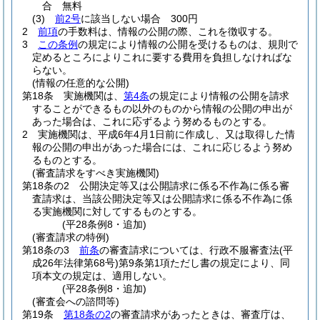
合 無料
(3)
前2号
に該当しない場合 300円
2
前項
の手数料は、情報の公開の際、これを徴収する。
3
この条例
の規定により情報の公開を受けるものは、規則で
定めるところによりこれに要する費用を負担しなければな
らない。
(情報の任意的な公開)
第18条
実施機関は、
第4条
の規定により情報の公開を請求
することができるもの以外のものから情報の公開の申出が
あった場合は、これに応ずるよう努めるものとする。
2
実施機関は、平成6年4月1日前に作成し、又は取得した情
報の公開の申出があった場合には、これに応じるよう努め
るものとする。
(審査請求をすべき実施機関)
第18条の2
公開決定等又は公開請求に係る不作為に係る審
査請求は、当該公開決定等又は公開請求に係る不作為に係
る実施機関に対してするものとする。
(平28条例8・追加)
(審査請求の特例)
第18条の3
前条
の審査請求については、行政不服審査法
(平
成26年法律第68号)
第9条第1項ただし書の規定により、同
項本文の規定は、適用しない。
(平28条例8・追加)
(審査会への諮問等)
第19条
第18条の2
の審査請求があったときは、審査庁は、