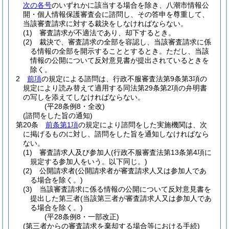
次の各号
のいずれかに該当する場合を除き、八潮市情報公
開・個人情報保護審査会に諮問し、その答申を尊重して、
当該審査請求に対する裁決をしなければならない。
(1)
審査請求が不適法であり、却下するとき。
(2)
裁決で、審査請求の全部を容認し、当該審査請求に係
る情報の全部を開示することとするとき。
ただし、当該
情報の公開について反対意見書が提出されているときを
除く。
2
前項
の規定による諮問は、行政不服審査法第9条第3項の
規定により読み替えて適用する同法第29条第2項の弁明書
の写しを添えてしなければならない。
(平28条例8・全改)
(諮問をした旨の通知)
第20条
前条第1項
の規定により諮問をした実施機関は、次
に掲げるものに対し、諮問をした旨を通知しなければなら
ない。
(1)
審査請求人及び参加人
(行政不服審査法第13条第4項に
規定する参加人をいう。以下同じ。)
(2)
公開請求者
(公開請求者が審査請求人又は参加人であ
る場合を除く。)
(3)
当該審査請求に係る情報の公開について反対意見書を
提出した第三者
(当該第三者が審査請求人又は参加人であ
る場合を除く。)
(平28条例8・一部改正)
(第三者からの審査請求を棄却する場合等における手続)