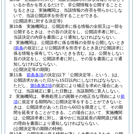
いるか否かを答えるだけで、非公開情報を公開することと
なるときは、実施機関は、当該情報の存否を明らかにしな
いで、当該公開請求を拒否することができる。
(公開請求に対する決定等)
第10条
実施機関は、公開請求に係る情報の全部又は一部を
公開するときは、その旨の決定をし、公開請求者に対し、
当該決定の内容を書面により通知しなければならない。
2
実施機関は、公開請求に係る情報の全部を公開しないとき
(
前条
の規定により公開請求を拒否するとき及び公開請求に
係る情報を保有していないときを含む。)
は、公開をしない
旨の決定をし、公開請求者に対し、その旨を書面により通
知しなければならない。
(公開決定等の期限)
第11条
前条各項
の決定
(以下「公開決定等」という。)
は、
公開請求があった日から15日以内にしなければならない。
ただし、
第5条第2項
の規定により補正を求めた場合にあっ
ては、当該補正に要した日数は、当該期間に算入しない。
2
実施機関は、事務処理上の困難その他正当な理由により
前
項
に規定する期間内に公開決定等をすることができないと
きは、公開請求があった日から60日を限度として、その期
間を延長することができる。
この場合において、実施機関
は、公開請求者に対し、速やかに当該延長の期間及び延長
の理由を書面により通知しなければならない。
(公開決定等の期限の特例)