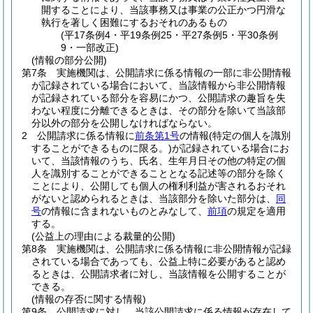
開することにより、当該事務又は事業の公正かつ円滑な
執行を著しく困難にするおそれのあるもの
(平17条例4・平19条例25・平27条例5・平30条例
9・一部改正)
(情報の部分公開)
第7条
実施機関は、公開請求に係る情報の一部に非公開情報
が記録されている場合において、当該情報から非公開情報
が記録されている部分を容易にかつ、公開請求の趣旨を失
わない程度に分離できるときは、その部分を除いて当該部
分以外の部分を公開しなければならない。
2
公開請求に係る情報に
前条第1号
の情報
(特定の個人を識別
することができるものに限る。)
が記録されている場合にお
いて、当該情報のうち、氏名、生年月日その他の特定の個
人を識別することができることとなる記述等の部分を除く
ことにより、公開しても個人の権利利益が害されるおそれ
がないと認められるときは、当該部分を除いた部分は、
同
号
の情報に含まれないものとみなして、
前項
の規定を適用
する。
(公益上の理由による裁量的公開)
第8条
実施機関は、公開請求に係る情報に非公開情報が記録
されている場合であっても、公益上特に必要があると認め
るときは、公開請求者に対し、当該情報を公開することが
できる。
(情報の存否に関する情報)
第9条
公開請求に対し、当該公開請求に係る情報が存在して