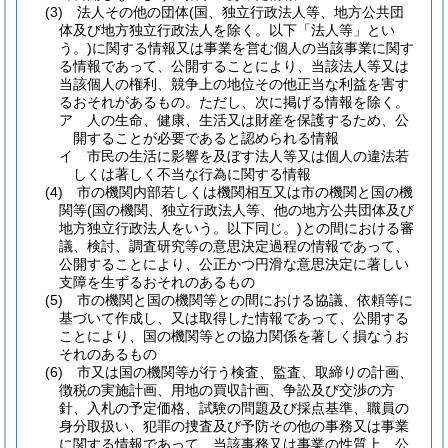
(3)
法人その他の団体
(国、独立行政法人等、地方公共団
体及び地方独立行政法人を除く。以下「法人等」とい
う。)
に関する情報又は事業を営む個人の当該事業に関す
る情報であって、公開することにより、当該法人等又は
当該個人の権利、競争上の地位その他正当な利益を害す
るおそれがあるもの。
ただし、次に掲げる情報を除く。
ア
人の生命、健康、生活又は財産を保護するため、公
開することが必要であると認められる情報
イ
市民の生活に影響を及ぼす法人等又は個人の違法若
しくは著しく不当な行為に関する情報
(4)
市の機関内部若しくは機関相互又は市の機関と国の機
関等
(国の機関、独立行政法人等、他の地方公共団体及び
地方独立行政法人をいう。以下同じ。)
との間における審
議、検討、調査研究等の意思決定過程の情報であって、
公開することにより、公正かつ円滑な意思決定に著しい
支障を生ずるおそれのあるもの
(5)
市の機関と国の機関等との間における協議、依頼等に
基づいて作成し、又は取得した情報であって、公開する
ことにより、国の機関等との協力関係を著しく損なうお
それのあるもの
(6)
市又は国の機関等が行う検査、監査、取締りの計画、
徴税の実施計画、用地の買収計画、争訟及び交渉の方
針、入札の予定価格、試験の問題及び採点基準、職員の
身分取扱い、犯罪の捜査及び予防その他の事務又は事業
に関する情報であって、当該事務又は事業の性質上、公