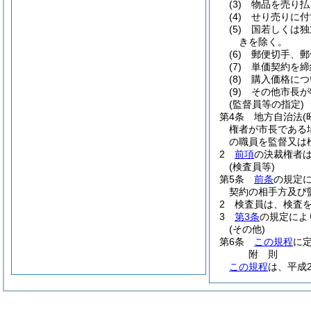
(3)
物品を売り払
(4)
せり売りに付
(5)
国若しくは独
きを除く。
(6)
郵便切手、郵
(7)
単価契約を締
(8)
購入価格につ
(9)
その他市長が
(監督員等の指定)
第4条
地方自治法
(
権者が市長である
の職員を監督又は
2
前項
の決裁権者
(検査員等)
第5条
前条
の規定
契約の相手方及び
2
検査員は、検査
3
第3条
の規定によ
(その他)
第6条
この規程
に
附
則
この規程
は、平成