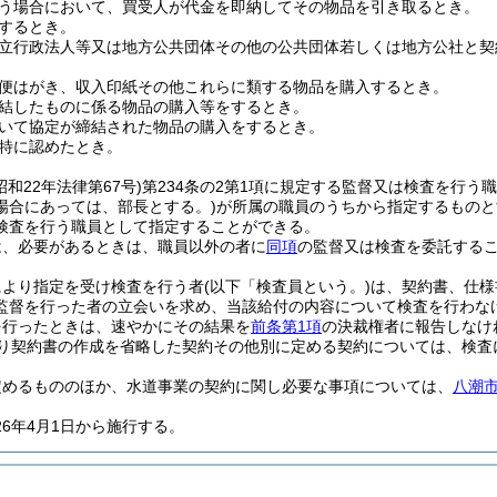
う場合において、買受人が代金を即納してその物品を引き取るとき。
するとき。
立行政法人等又は地方公共団体その他の公共団体若しくは地方公社と契
便はがき、収入印紙その他これらに類する物品を購入するとき。
結したものに係る物品の購入等をするとき。
いて協定が締結された物品の購入をするとき。
特に認めたとき。
昭和22年法律第67号)
第234条の2第1項に規定する監督又は検査を行
場合にあっては、部長とする。)
が所属の職員のうちから指定するものと
検査を行う職員として指定することができる。
は、必要があるときは、職員以外の者に
同項
の監督又は検査を委託する
により指定を受け検査を行う者
(以下「検査員という。)
は、契約書、仕様
監督を行った者の立会いを求め、当該給付の内容について検査を行わな
を行ったときは、速やかにその結果を
前条第1項
の決裁権者に報告しなけ
り契約書の作成を省略した契約その他別に定める契約については、検査
定めるもののほか、水道事業の契約に関し必要な事項については、
八潮
26年4月1日から施行する。