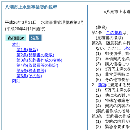
八潮市上水道事業契約規程
○八潮市上水
平成26年3月31日 水道事業管理規程第3号
(趣旨)
(平成26年4月1日施行)
第1条
この規程
は
(見積書の徴取)
条項目次
沿革
第2条
随意契約を
本則
ない。
ただし、
次
第1条
(趣旨)
(1)
郵便切手、郵
第2条
(見積書の徴取)
(2)
単価契約を締
第3条
(契約書作成の省略)
(3)
購入価格につ
第4条
(監督員等の指定)
(4)
3万円未満の
第5条
(検査員等)
(5)
非常災害時に
第6条
(その他)
(6)
その他市長が
附則
2
前項
に規定する
(1)
5万円未満の
(2)
他に求め難い
(3)
特殊な修繕を
(4)
契約の内容の
(契約書作成の省略
第3条
契約書の作
(1)
契約の内容が
(2)
緊急を要する