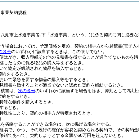
道事業契約規程
、八潮市上水道事業
(以下「水道事業」という。)
に係る契約に関し必要な
行う場合においては、予定価格を定め、契約の相手方から見積書
(電子入
の各号
のいずれかに該当するときは、この限りでない。
便はがき、収入印紙その他の見積書を徴することが適当でないものを購
結したものに係る物品の購入等をするとき。
いて協定が締結された物品を購入するとき。
契約をするとき。
おいて緊急を要する物品の購入等をするとき。
見積書を徴することが適当でないと認めた契約を締結するとき。
見積書は、
次の各号
のいずれかに該当する場合を除き、原則として2以上
契約をするとき。
特殊な物件を購入するとき。
するとき。
特殊性により、契約の相手方が特定されるとき。
)
成を省略することができる場合は、次に掲げる場合とする。
軽易で、かつ、その履行の確保が容易と認められる契約で、その契約金
修繕であって、契約しようとする金額が50万円を超えないとき。