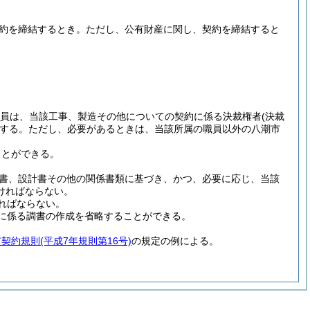
約を締結するとき。
ただし、公有財産に関し、契約を締結すると
う職員は、当該工事、製造その他についての契約に係る決裁権者
(決裁
する。
ただし、必要があるときは、当該所属の職員以外の八潮市
ことができる。
書、設計書その他の関係書類に基づき、かつ、必要に応じ、当該
ければならない。
ればならない。
に係る調書の作成を省略することができる。
市契約規則
(平成7年規則第16号)
の規定の例による。