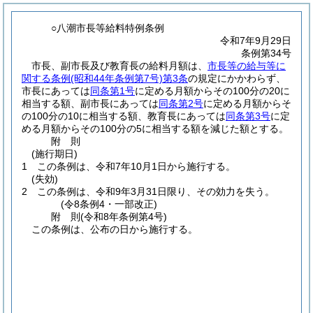
○八潮市長等給料特例条例
令和7年9月29日
条例第34号
市長、副市長及び教育長の給料月額は、
市長等の給与等に
関する条例
(昭和44年条例第7号)
第3条
の規定にかかわらず、
市長にあっては
同条第1号
に定める月額からその100分の20に
相当する額、副市長にあっては
同条第2号
に定める月額からそ
の100分の10に相当する額、教育長にあっては
同条第3号
に定
める月額からその100分の5に相当する額を減じた額とする。
附
則
(施行期日)
1
この条例は、令和7年10月1日から施行する。
(失効)
2
この条例は、令和9年3月31日限り、その効力を失う。
(令8条例4・一部改正)
附
則
(令和8年
条例第4号)
この条例は、公布の日から施行する。