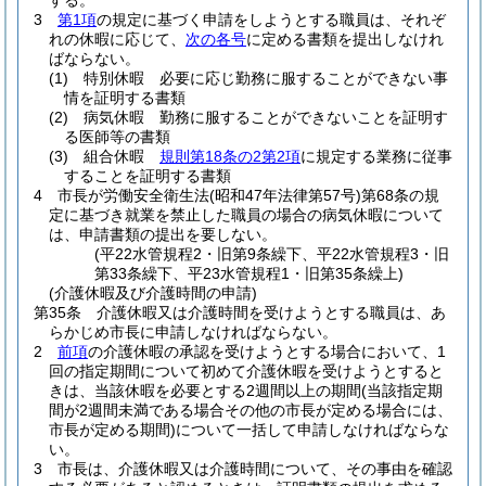
する。
3
第1項
の規定に基づく申請をしようとする職員は、それぞ
れの休暇に応じて、
次の各号
に定める書類を提出しなけれ
ばならない。
(1)
特別休暇 必要に応じ勤務に服することができない事
情を証明する書類
(2)
病気休暇 勤務に服することができないことを証明す
る医師等の書類
(3)
組合休暇
規則第18条の2第2項
に規定する業務に従事
することを証明する書類
4
市長が労働安全衛生法
(昭和47年法律第57号)
第68条の規
定に基づき就業を禁止した職員の場合の病気休暇について
は、申請書類の提出を要しない。
(平22水管規程2・旧第9条繰下、平22水管規程3・旧
第33条繰下、平23水管規程1・旧第35条繰上)
(介護休暇及び介護時間の申請)
第35条
介護休暇又は介護時間を受けようとする職員は、あ
らかじめ市長に申請しなければならない。
2
前項
の介護休暇の承認を受けようとする場合において、1
回の指定期間について初めて介護休暇を受けようとすると
きは、当該休暇を必要とする2週間以上の期間
(当該指定期
間が2週間未満である場合その他の市長が定める場合には、
市長が定める期間)
について一括して申請しなければならな
い。
3
市長は、介護休暇又は介護時間について、その事由を確認