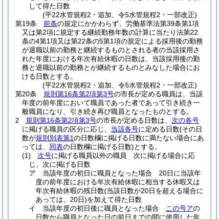
して得た日数
(平22水管規程2・追加、令5水管規程2・一部改正)
第19条
前条
の規定にかかわらず、労働基準法第39条第1項
又は第2項に規定する継続勤務年数の計算に当たり法第22
条の4第1項又は第22条の5第1項の規定による採用後の勤務
が退職以前の勤務と継続するものとされる者の当該採用さ
れた年度における年次有給休暇の日数は、当該採用後の勤
務と退職以前の勤務とが継続するものとみなした場合にお
ける日数とする。
(平22水管規程2・追加、令5水管規程2・一部改正)
第20条
規則第16条第2項第3号
の市長が定める職員は、当該
年度の前年度において職員であった者であって引き続き一
般職員になり、引き続き再び職員となったものとする。
2
規則第16条第2項第3号
の市長が定める日数は、
次の各号
に掲げる職員の区分に応じ、
当該各号
に定める日数
(その日
数が
規則別表第1
の日数欄に掲げる日数に満たない場合にあ
っては、
同表
の日数欄に掲げる日数)
とする。
(1)
次号
に掲げる職員以外の職員 次に掲げる場合に応
じ、次に掲げる日数
ア
当該年度の初日に職員となった場合 20日に当該年
度の前年度における年次有給休暇に相当する休暇又は
年次有給休暇の残日数
(当該日数が20日を超える場合に
あっては、20日)
を加えて得た日数
イ
当該年度の初日後に職員となった場合
この号ア
の
日数から職員となった日の前日までの間に使用した年