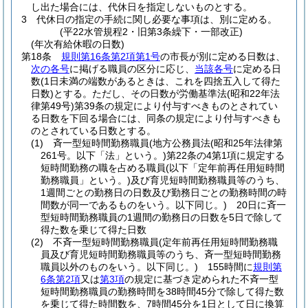
し出た場合には、代休日を指定しないものとする。
3
代休日の指定の手続に関し必要な事項は、別に定める。
(平22水管規程2・旧第3条繰下・一部改正)
(年次有給休暇の日数)
第18条
規則第16条第2項第1号
の市長が別に定める日数は、
次の各号
に掲げる職員の区分に応じ、
当該各号
に定める日
数
(1日未満の端数があるときは、これを四捨五入して得た
日数)
とする。
ただし、その日数が労働基準法
(昭和22年法
律第49号)
第39条の規定により付与すべきものとされてい
る日数を下回る場合には、同条の規定により付与すべきも
のとされている日数とする。
(1)
斉一型短時間勤務職員
(地方公務員法
(昭和25年法律第
261号。以下「法」という。)
第22条の4第1項に規定する
短時間勤務の職を占める職員
(以下「定年前再任用短時間
勤務職員」という。)
及び育児短時間勤務職員等のうち、
1週間ごとの勤務日の日数及び勤務日ごとの勤務時間の時
間数が同一であるものをいう。以下同じ。)
20日に斉一
型短時間勤務職員の1週間の勤務日の日数を5日で除して
得た数を乗じて得た日数
(2)
不斉一型短時間勤務職員
(定年前再任用短時間勤務職
員及び育児短時間勤務職員等のうち、斉一型短時間勤務
職員以外のものをいう。以下同じ。)
155時間に
規則第
6条第2項
又は
第3項
の規定に基づき定められた不斉一型
短時間勤務職員の勤務時間を38時間45分で除して得た数
を乗じて得た時間数を、7時間45分を1日として日に換算