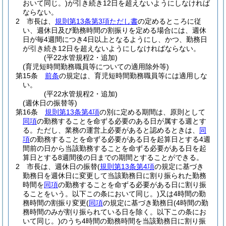
おいて同じ。)
が引き続き12日を超えないようにしなければ
ならない。
2
市長は、
規則第13条第3項ただし書
の定めるところに従
い、週休日及び勤務時間の割振りを定める場合には、週休
日が毎4週間につき4日以上となるようにし、かつ、勤務日
が引き続き12日を超えないようにしなければならない。
(平22水管規程2・追加)
(育児短時間勤務職員等についての適用除外等)
第15条
前条
の規定は、育児短時間勤務職員等には適用しな
い。
(平22水管規程2・追加)
(週休日の振替等)
第16条
規則第13条第4項
の別に定める期間は、原則として
同項
の勤務することを命ずる必要のある日が属する週とす
る。
ただし、業務の運営上必要があると認めるときは、
同
項
の勤務することを命ずる必要がある日を起算日とする4週
間前の日から当該勤務することを命ずる必要がある日を起
算日とする8週間後の日までの期間とすることができる。
2
市長は、週休日の振替
(
規則第13条第4項
の規定に基づき
勤務日を週休日に変更して当該勤務日に割り振られた勤務
時間を
同項
の勤務することを命ずる必要がある日に割り振
ることをいう。以下この条において同じ。)
又は4時間の勤
務時間の割振り変更
(
同項
の規定に基づき勤務日
(4時間の勤
務時間のみが割り振られている日を除く。以下この条にお
いて同じ。)
のうち4時間の勤務時間を当該勤務日に割り振