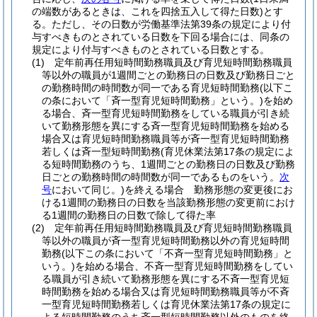
の端数があるときは、これを四捨五入して得た日数)
とす
る。
ただし、その日数が労働基準法第39条の規定により付
与すべきものとされている日数を下回る場合には、同条の
規定により付与すべきものとされている日数とする。
(1)
定年前再任用短時間勤務職員及び育児短時間勤務職員
等以外の職員が1週間ごとの勤務日の日数及び勤務日ごと
の勤務時間の時間数が同一である育児短時間勤務
(以下こ
の条において「斉一型育児短時間勤務」という。)
を始め
る場合、斉一型育児短時間勤務をしている職員が引き続
いて勤務形態を異にする斉一型育児短時間勤務を始める
場合又は育児短時間勤務職員等が斉一型育児短時間勤務
若しくは斉一型短時間勤務
(育児休業法第17条の規定によ
る短時間勤務のうち、1週間ごとの勤務日の日数及び勤務
日ごとの勤務時間の時間数が同一であるものをいう。
次
号
において同じ。)
を終える場合 勤務形態の変更後にお
ける1週間の勤務日の日数を当該勤務形態の変更前におけ
る1週間の勤務日の日数で除して得た率
(2)
定年前再任用短時間勤務職員及び育児短時間勤務職員
等以外の職員が斉一型育児短時間勤務以外の育児短時間
勤務
(以下この条において「不斉一型育児短時間勤務」と
いう。)
を始める場合、不斉一型育児短時間勤務をしてい
る職員が引き続いて勤務形態を異にする不斉一型育児短
時間勤務を始める場合又は育児短時間勤務職員等が不斉
一型育児短時間勤務若しくは育児休業法第17条の規定に