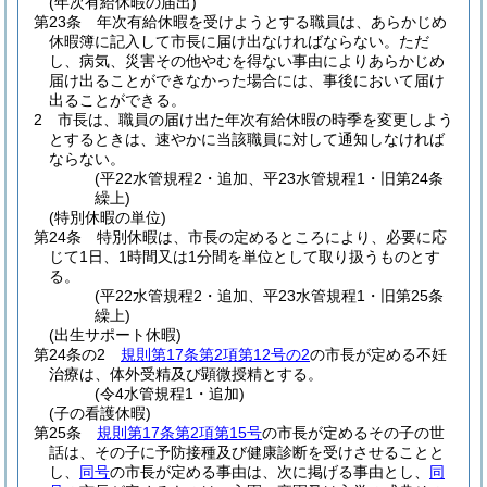
(年次有給休暇の届出)
第23条
年次有給休暇を受けようとする職員は、あらかじめ
休暇簿に記入して市長に届け出なければならない。
ただ
し、病気、災害その他やむを得ない事由によりあらかじめ
届け出ることができなかった場合には、事後において届け
出ることができる。
2
市長は、職員の届け出た年次有給休暇の時季を変更しよう
とするときは、速やかに当該職員に対して通知しなければ
ならない。
(平22水管規程2・追加、平23水管規程1・旧第24条
繰上)
(特別休暇の単位)
第24条
特別休暇は、市長の定めるところにより、必要に応
じて1日、1時間又は1分間を単位として取り扱うものとす
る。
(平22水管規程2・追加、平23水管規程1・旧第25条
繰上)
(出生サポート休暇)
第24条の2
規則第17条第2項第12号の2
の市長が定める不妊
治療は、体外受精及び顕微授精とする。
(令4水管規程1・追加)
(子の看護休暇)
第25条
規則第17条第2項第15号
の市長が定めるその子の世
話は、その子に予防接種及び健康診断を受けさせることと
し、
同号
の市長が定める事由は、次に掲げる事由とし、
同