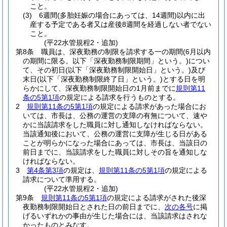
こと。
(3)
6週間
(多胎妊娠の場合にあっては、14週間)
以内に出
産する予定である者又は産後8週間を経過しない者でない
こと。
(平22水管規程2・追加)
第8条
職員は、深夜勤務の制限を請求する一の期間
(6月以内
の期間に限る。以下「深夜勤務制限期間」という。)
につい
て、その初日
(以下「深夜勤務制限開始日」という。)
及び
末日
(以下「深夜勤務制限終了日」という。)
とする日を明
らかにして、深夜勤務制限開始日の1月前までに
規則第11
条の5第1項
の規定による請求を行うものとする。
2
規則第11条の5第1項
の規定による請求があった場合にお
いては、市長は、公務の運営の支障の有無について、速や
かに当該請求をした職員に対し通知しなければならない。
当該通知後において、公務の運営に支障が生じる日がある
ことが明らかになった場合にあっては、市長は、当該日の
前日までに、当該請求をした職員に対しその旨を通知しな
ければならない。
3
第4条第3項
の規定は、
規則第11条の5第1項
の規定による
請求について準用する。
(平22水管規程2・追加)
第9条
規則第11条の5第1項
の規定による請求がされた後深
夜勤務制限開始日とされた日の前日までに、
次の各号
に掲
げるいずれかの事由が生じた場合には、当該請求はされな
かったものとみなす。