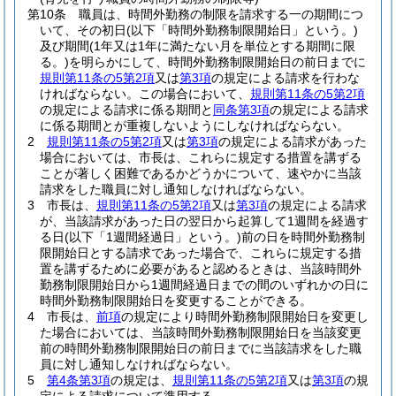
第10条
職員は、時間外勤務の制限を請求する一の期間につ
いて、その初日
(以下「時間外勤務制限開始日」という。)
及び期間
(1年又は1年に満たない月を単位とする期間に限
る。)
を明らかにして、時間外勤務制限開始日の前日までに
規則第11条の5第2項
又は
第3項
の規定による請求を行わな
ければならない。
この場合において、
規則第11条の5第2項
の規定による請求に係る期間と
同条第3項
の規定による請求
に係る期間とが重複しないようにしなければならない。
2
規則第11条の5第2項
又は
第3項
の規定による請求があった
場合においては、市長は、これらに規定する措置を講ずる
ことが著しく困難であるかどうかについて、速やかに当該
請求をした職員に対し通知しなければならない。
3
市長は、
規則第11条の5第2項
又は
第3項
の規定による請求
が、当該請求があった日の翌日から起算して1週間を経過す
る日
(以下「1週間経過日」という。)
前の日を時間外勤務制
限開始日とする請求であった場合で、これらに規定する措
置を講ずるために必要があると認めるときは、当該時間外
勤務制限開始日から1週間経過日までの間のいずれかの日に
時間外勤務制限開始日を変更することができる。
4
市長は、
前項
の規定により時間外勤務制限開始日を変更し
た場合においては、当該時間外勤務制限開始日を当該変更
前の時間外勤務制限開始日の前日までに当該請求をした職
員に対し通知しなければならない。
5
第4条第3項
の規定は、
規則第11条の5第2項
又は
第3項
の規