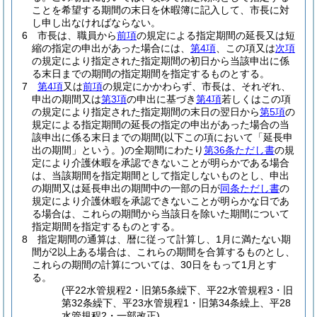
ことを希望する期間の末日を休暇簿に記入して、市長に対
し申し出なければならない。
6
市長は、職員から
前項
の規定による指定期間の延長又は短
縮の指定の申出があった場合には、
第4項
、この項又は
次項
の規定により指定された指定期間の初日から当該申出に係
る末日までの期間の指定期間を指定するものとする。
7
第4項
又は
前項
の規定にかかわらず、市長は、それぞれ、
申出の期間又は
第3項
の申出に基づき
第4項
若しくはこの項
の規定により指定された指定期間の末日の翌日から
第5項
の
規定による指定期間の延長の指定の申出があった場合の当
該申出に係る末日までの期間
(以下この項において「延長申
出の期間」という。)
の全期間にわたり
第36条ただし書
の規
定により介護休暇を承認できないことが明らかである場合
は、当該期間を指定期間として指定しないものとし、申出
の期間又は延長申出の期間中の一部の日が
同条ただし書
の
規定により介護休暇を承認できないことが明らかな日であ
る場合は、これらの期間から当該日を除いた期間について
指定期間を指定するものとする。
8
指定期間の通算は、暦に従って計算し、1月に満たない期
間が2以上ある場合は、これらの期間を合算するものとし、
これらの期間の計算については、30日をもって1月とす
る。
(平22水管規程2・旧第5条繰下、平22水管規程3・旧
第32条繰下、平23水管規程1・旧第34条繰上、平28
水管規程2・一部改正)