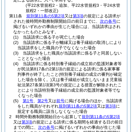
定による請求について準用する。
(平22水管規程2・追加、平22水管規程3・平24水管
規程2・一部改正)
第11条
規則第11条の5第2項
又は
第3項
の規定による請求が
された後時間外勤務制限開始日の前日までに、
次の各号
に
掲げるいずれかの事由が生じた場合には、当該請求はされ
なかったものとみなす。
(1)
当該請求に係る子が死亡した場合
(2)
当該請求に係る子が離縁又は養子縁組の取消しにより
当該請求をした職員の子でなくなった場合
(3)
当該請求をした職員が当該請求に係る子と同居しない
こととなった場合
(4)
当該請求に係る特別養子縁組の成立前の監護対象者等
が民法第817条の2第1項の規定による請求に係る家事審
判事件が終了したこと
(特別養子縁組の成立の審判が確定
した場合を除く。)
又は養子縁組が成立しないまま児童福
祉法第27条第1項第3号の規定による措置が解除されたこ
とにより当該特別養子縁組の成立前の監護対象者等でな
くなった場合
(5)
第1号
、
第2号
又は
前号
に掲げる場合のほか、当該請求
をした職員がそれぞれ
規則第11条の5第2項
又は
第3項
に
規定する職員に該当しなくなった場合
2
時間外勤務制限開始日から起算して
規則第11条の5第2項
又は
第3項
の規定による請求に係る期間を経過する日の前日
までの間に、
次の各号
に掲げるいずれかの事由が生じた場