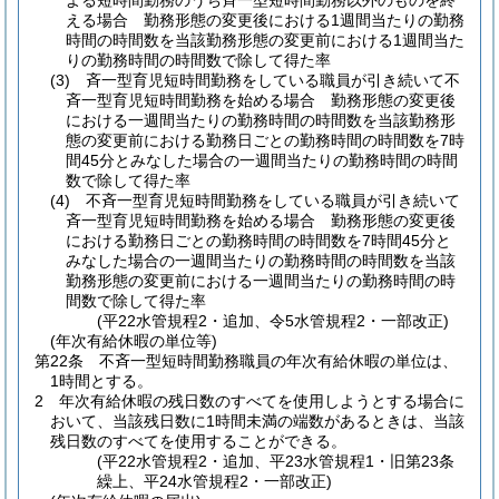
よる短時間勤務のうち斉一型短時間勤務以外のものを終
える場合 勤務形態の変更後における1週間当たりの勤務
時間の時間数を当該勤務形態の変更前における1週間当た
りの勤務時間の時間数で除して得た率
(3)
斉一型育児短時間勤務をしている職員が引き続いて不
斉一型育児短時間勤務を始める場合 勤務形態の変更後
における一週間当たりの勤務時間の時間数を当該勤務形
態の変更前における勤務日ごとの勤務時間の時間数を7時
間45分とみなした場合の一週間当たりの勤務時間の時間
数で除して得た率
(4)
不斉一型育児短時間勤務をしている職員が引き続いて
斉一型育児短時間勤務を始める場合 勤務形態の変更後
における勤務日ごとの勤務時間の時間数を7時間45分と
みなした場合の一週間当たりの勤務時間の時間数を当該
勤務形態の変更前における一週間当たりの勤務時間の時
間数で除して得た率
(平22水管規程2・追加、令5水管規程2・一部改正)
(年次有給休暇の単位等)
第22条
不斉一型短時間勤務職員の年次有給休暇の単位は、
1時間とする。
2
年次有給休暇の残日数のすべてを使用しようとする場合に
おいて、当該残日数に1時間未満の端数があるときは、当該
残日数のすべてを使用することができる。
(平22水管規程2・追加、平23水管規程1・旧第23条
繰上、平24水管規程2・一部改正)