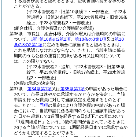
する必要があると認めるときは、証明書類の提出を求める
ことができる。
(平22水管規程2・旧第10条繰下・一部改正、平22水
管規程3・旧第34条繰下、平23水管規程1・旧第36条
繰上、平28水管規程2・一部改正)
(組合休暇、介護休暇及び介護時間の承認)
第36条
市長は、組合休暇、介護休暇又は介護時間の申請に
ついて、
規則第18条の2第2項
、
第18条の3第1項
又は
第18
条の3の2第1項
に定める場合に該当すると認めるときは、
これを承認しなければならない。
ただし、当該申請に係る
期間のうち公務の運営に支障がある日又は時間について
は、この限りでない。
(平22水管規程2・追加、平22水管規程3・旧第35条
繰下、平23水管規程1・旧第37条繰上、平28水管規
程2・一部改正)
(休暇の承認の決定等)
第37条
第34条第1項
又は
第35条第1項
の申請があった場合に
おいて、市長は速やかに承認するかどうかを決定し、当該
申請を行った職員に対して当該決定を通知するものとす
る。
ただし、
同項
の規定により介護休暇の申請があった場
合において、当該申請に係る期間のうちに当該申請があっ
た日から起算して1週間を経過する日
(以下この項において
「1週間経過日」という。)
後の期間が含まれているときに
おける当該期間については、1週間経過日までに承認するか
どうかを決定することができる。