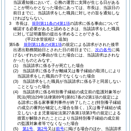
当該通知後において、公務の運営に支障が生じる日がある
ことが明らかとなった場合にあっては、市長は、当該日の
前日までに、当該請求をした職員に対しその旨を通知しな
ければならない。
3
市長は、
規則第11条の4第1項
の請求に係る事由について
確認する必要があると認めるときは、当該請求をした職員
に対して証明書類の提出を求めることができる。
(平22水管規程2・追加)
第5条
規則第11条の4第1項
の規定による請求がされた後早
出遅出勤務開始日とされた日の前日までに、
次の各号
に掲
げるいずれかの事由が生じた場合には、当該請求はされな
かったものとみなす。
(1)
当該請求に係る子が死亡した場合
(2)
当該請求に係る子が離縁又は養子縁組の取消しにより
当該請求をした職員の子でなくなった場合
(3)
当該請求をした職員が当該請求に係る子と同居しない
こととなった場合
(4)
当該請求に係る特別養子縁組の成立前の監護対象等が
民法
(明治29年法律第89号)
第817条の2第1項の規定によ
る請求に係る家事審判事件が終了したこと
(特別養子縁組
の成立の審判が確定した場合を除く。)
又は養子縁組が成
立しないまま児童福祉法第27条第1項第3号の規定による
措置が解除されたことにより当該特別養子縁組の成立前
の監護対象者等でなくなった場合
(5)
第1号
、
第2号
又は
前号
に掲げる場合のほか、当該請求