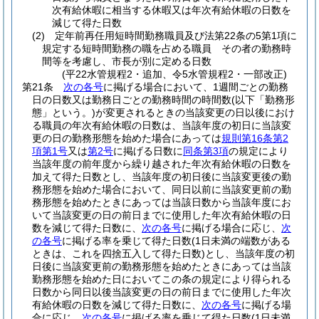
次有給休暇に相当する休暇又は年次有給休暇の日数を
減じて得た日数
(2)
定年前再任用短時間勤務職員及び法第22条の5第1項に
規定する短時間勤務の職を占める職員 その者の勤務時
間等を考慮し、市長が別に定める日数
(平22水管規程2・追加、令5水管規程2・一部改正)
第21条
次の各号
に掲げる場合において、1週間ごとの勤務
日の日数又は勤務日ごとの勤務時間の時間数
(以下「勤務形
態」という。)
が変更されるときの当該変更の日以後におけ
る職員の年次有給休暇の日数は、当該年度の初日に当該変
更の日の勤務形態を始めた場合にあっては
規則第16条第2
項第1号
又は
第2号
に掲げる日数に
同条第3項
の規定により
当該年度の前年度から繰り越された年次有給休暇の日数を
加えて得た日数とし、当該年度の初日後に当該変更後の勤
務形態を始めた場合において、同日以前に当該変更前の勤
務形態を始めたときにあっては当該日数から当該年度にお
いて当該変更の日の前日までに使用した年次有給休暇の日
数を減じて得た日数に、
次の各号
に掲げる場合に応じ、
次
の各号
に掲げる率を乗じて得た日数
(1日未満の端数がある
ときは、これを四捨五入して得た日数)
とし、当該年度の初
日後に当該変更前の勤務形態を始めたときにあっては当該
勤務形態を始めた日においてこの条の規定により得られる
日数から同日以後当該変更の日の前日までに使用した年次
有給休暇の日数を減じて得た日数に、
次の各号
に掲げる場
合に応じ、
次の各号
に掲げる率を乗じて得た日数
(1日未満