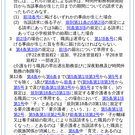
合には、これらの規定による請求は、時間外勤務制限開始
日から当該事由が生じた日までの期間についての請求であ
ったものとみなす。
(1)
前項各号
に掲げるいずれかの事由が生じた場合
(2)
当該請求に係る子が、
規則第11条の5第2項
の規定によ
る請求にあっては3歳に、
同条第3項
の規定による請求に
あっては小学校就学の始期に達した場合
3
前2項
の場合において、職員は遅滞なく、
第1項各号
に掲
げる事由が生じた旨を市長に届け出なければならない。
4
第4条第3項
の規定は、
前項
の届出について準用する。
(平22水管規程2・追加、平22水管規程3・平28水管
規程2・一部改正)
(介護を行う職員の早出遅出勤務並びに深夜勤務及び時間外
勤務の制限等)
第12条
第4条
から
第6条
まで
(
第5条第1項第3号
から
第5号
ま
でを除く。)
及び
第8条
から
前条
まで
(
第9条第1項第3号
から
第5号
まで及び
前条第1項第3号
から
第5号
までを除く。)
の
規定は、
規則第18条の3第1項
に規定する要介護者を介護す
る職員について準用する。
この場合において、
第5条第1項
第1号
中「子」とあるのは「規則第18条の3第1項に規定す
る要介護者
(以下「要介護者」という。)
」と、
第5条第1項
第2号
、
第9条第1項第2号
及び
前条第1項第2号
中「子が離縁
又は養子縁組の取消しにより当該請求をした職員の子でな
くなった」とあるのは「要介護者と当該請求をした職員と
の親族関係が消滅した」と、
第6条
中「育児」とあるのは