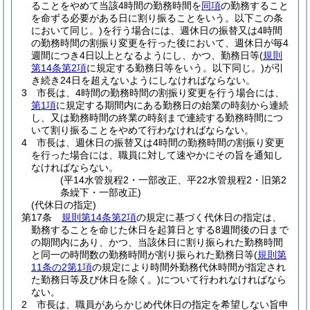
ることをやめて当該4時間の勤務時間を
同項
の勤務すること
を命ずる必要がある日に割り振ることをいう。以下この条
において同じ。)
を行う場合には、週休日の振替又は4時間
の勤務時間の割振り変更を行った後において、週休日が毎4
週間につき4日以上となるようにし、かつ、勤務日等
(
規則
第14条第2項
に規定する勤務日等をいう。以下同じ。)
が引
き続き24日を超えないようにしなければならない。
3
市長は、4時間の勤務時間の割振り変更を行う場合には、
第1項
に規定する期間内にある勤務日の始業の時刻から連続
し、又は勤務時間の終業の時刻まで連続する勤務時間につ
いて割り振ることをやめて行わなければならない。
4
市長は、週休日の振替又は4時間の勤務時間の割振り変更
を行った場合には、職員に対して速やかにその旨を通知し
なければならない。
(平14水管規程2・一部改正、平22水管規程2・旧第2
条繰下・一部改正)
(代休日の指定)
第17条
規則第14条第2項
の規定に基づく代休日の指定は、
勤務することを命じた休日を起算日とする8週間後の日まで
の期間内にあり、かつ、当該休日に割り振られた勤務時間
と同一の時間数の勤務時間が割り振られた勤務日等
(
規則第
11条の2第1項
の規定により時間外勤務代休時間が指定され
た勤務日等及び休日を除く。)
について行われなければなら
ない。
2
市長は、職員があらかじめ代休日の指定を希望しない旨申