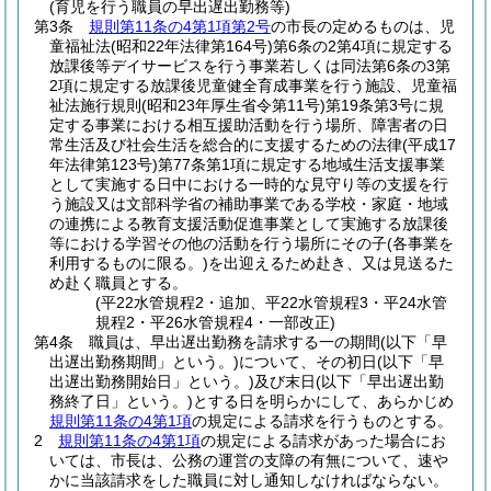
(育児を行う職員の早出遅出勤務等)
第3条
規則第11条の4第1項第2号
の市長の定めるものは、児
童福祉法
(昭和22年法律第164号)
第6条の2第4項に規定する
放課後等デイサービスを行う事業若しくは同法第6条の3第
2項に規定する放課後児童健全育成事業を行う施設、児童福
祉法施行規則
(昭和23年厚生省令第11号)
第19条第3号に規
定する事業における相互援助活動を行う場所、障害者の日
常生活及び社会生活を総合的に支援するための法律
(平成17
年法律第123号)
第77条第1項に規定する地域生活支援事業
として実施する日中における一時的な見守り等の支援を行
う施設又は文部科学省の補助事業である学校・家庭・地域
の連携による教育支援活動促進事業として実施する放課後
等における学習その他の活動を行う場所にその子
(各事業を
利用するものに限る。)
を出迎えるため赴き、又は見送るた
め赴く職員とする。
(平22水管規程2・追加、平22水管規程3・平24水管
規程2・平26水管規程4・一部改正)
第4条
職員は、早出遅出勤務を請求する一の期間
(以下「早
出遅出勤務期間」という。)
について、その初日
(以下「早
出遅出勤務開始日」という。)
及び末日
(以下「早出遅出勤
務終了日」という。)
とする日を明らかにして、あらかじめ
規則第11条の4第1項
の規定による請求を行うものとする。
2
規則第11条の4第1項
の規定による請求があった場合にお
いては、市長は、公務の運営の支障の有無について、速や
かに当該請求をした職員に対し通知しなければならない。