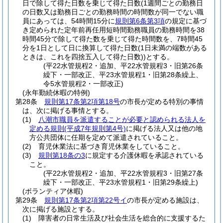
日で除して得た日数を乗じて得た日数
(1週間ごとの勤務日
の日数又は勤務日ごとの勤務時間の時間数が同一でない職
員にあっては、54時間15分に
規則第6条第3項
の規定に基づ
き定められた定年前再任用短時間勤務職員の勤務時間を38
時間45分で除して得た数を乗じて得た時間数を、7時間45
分を1日として日に換算して得た日数
(1日未満の端数がある
ときは、これを四捨五入して得た日数)
)
とする。
(平22水管規程2・追加、平22水管規程3・旧第26条
繰下・一部改正、平23水管規程1・旧第28条繰上、
令5水管規程2・一部改正)
(永年勤続休暇の特例)
第28条
規則第17条第2項第18号
の市長が定める特別の事情
は、次に掲げる事情とする。
(1)
八潮市職員を派遣することが必要と認められる法人を
定める規則
(平成7年規則第4号)
に掲げる法人又は他の地
方公共団体に任期を定めて派遣されていること。
(2)
育児休業法に基づき育児休業をしていること。
(3)
規則第18条の3
に規定する介護休暇を承認されている
こと。
(平22水管規程2・追加、平22水管規程3・旧第27条
繰下・一部改正、平23水管規程1・旧第29条繰上)
(ボランティア休暇)
第29条
規則第17条第2項第22号イ
の市長が定める施設は、
次に掲げる施設とする。
(1)
障害者の日常生活及び社会生活を総合的に支援するた