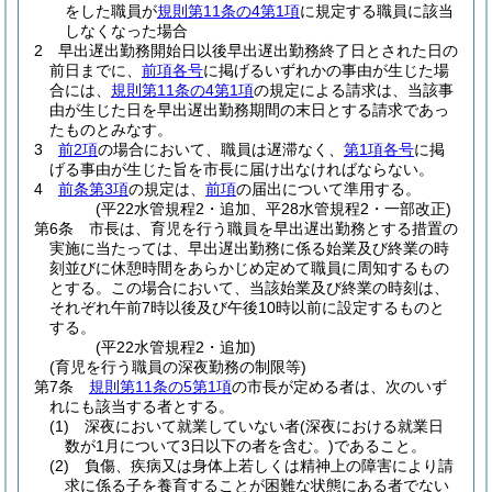
をした職員が
規則第11条の4第1項
に規定する職員に該当
しなくなった場合
2
早出遅出勤務開始日以後早出遅出勤務終了日とされた日の
前日までに、
前項各号
に掲げるいずれかの事由が生じた場
合には、
規則第11条の4第1項
の規定による請求は、当該事
由が生じた日を早出遅出勤務期間の末日とする請求であっ
たものとみなす。
3
前2項
の場合において、職員は遅滞なく、
第1項各号
に掲
げる事由が生じた旨を市長に届け出なければならない。
4
前条第3項
の規定は、
前項
の届出について準用する。
(平22水管規程2・追加、平28水管規程2・一部改正)
第6条
市長は、育児を行う職員を早出遅出勤務とする措置の
実施に当たっては、早出遅出勤務に係る始業及び終業の時
刻並びに休憩時間をあらかじめ定めて職員に周知するもの
とする。
この場合において、当該始業及び終業の時刻は、
それぞれ午前7時以後及び午後10時以前に設定するものと
する。
(平22水管規程2・追加)
(育児を行う職員の深夜勤務の制限等)
第7条
規則第11条の5第1項
の市長が定める者は、次のいず
れにも該当する者とする。
(1)
深夜において就業していない者
(深夜における就業日
数が1月について3日以下の者を含む。)
であること。
(2)
負傷、疾病又は身体上若しくは精神上の障害により請
求に係る子を養育することが困難な状態にある者でない