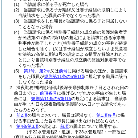
(1)
当該請求に係る子が死亡した場合
(2)
当該請求に係る子が離縁又は養子縁組の取消しにより
当該請求をした職員の子でなくなった場合
(3)
当該請求をした職員が当該請求に係る子と同居しない
こととなった場合
(4)
当該請求に係る特別養子縁組の成立前の監護対象者等
が民法第817条の2第1項の規定による請求に係る家事審
判事件が終了したこと
(特別養子縁組の成立の審判が確定
した場合を除く。)
又は養子縁組が成立しないまま児童福
祉法第27条第1項第3号の規定による措置が解除されたこ
とにより当該特別養子縁組の成立前の監護対象者等でな
くなった場合
(5)
第1号
、
第2号
又は
前号
に掲げる場合のほか、当該請求
をした職員が
規則第11条の5第1項
に規定する職員に該当
しなくなった場合
2
深夜勤務制限開始日以後深夜勤務制限終了日とされた日の
前日までに、
前項各号
に掲げるいずれかの事由が生じた場
合には、
規則第11条の5第1項
の規定による請求は、当該事
由が生じた日を深夜勤務制限期間の末日とする請求であっ
たものとみなす。
3
前2項
の場合において、職員は遅滞なく、
第1項各号
に掲
げる事由が生じた旨を市長に届け出なければならない。
4
第4条第3項
の規定は、
前項
の届出について準用する。
(平22水管規程2・追加、平28水管規程2・一部改正)
(育児を行う職員の時間外勤務の制限等)