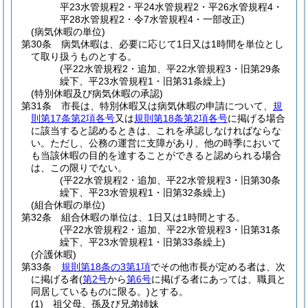
平23水管規程2・平24水管規程2・平26水管規程4・
平28水管規程2・令7水管規程4・一部改正)
(病気休暇の単位)
第30条
病気休暇は、必要に応じて1日又は1時間を単位とし
て取り扱うものとする。
(平22水管規程2・追加、平22水管規程3・旧第29条
繰下、平23水管規程1・旧第31条繰上)
(特別休暇及び病気休暇の承認)
第31条
市長は、特別休暇又は病気休暇の申請について、
規
則第17条第2項各号
又は
規則第18条第2項各号
に掲げる場合
に該当すると認めるときは、これを承認しなければならな
い。
ただし、公務の運営に支障があり、他の時季において
も当該休暇の目的を達することができると認められる場合
は、この限りでない。
(平22水管規程2・追加、平22水管規程3・旧第30条
繰下、平23水管規程1・旧第32条繰上)
(組合休暇の単位)
第32条
組合休暇の単位は、1日又は1時間とする。
(平22水管規程2・追加、平22水管規程3・旧第31条
繰下、平23水管規程1・旧第33条繰上)
(介護休暇)
第33条
規則第18条の3第1項
でその他市長が定める者は、次
に掲げる者
(
第2号
から
第6号
に掲げる者にあっては、職員と
同居しているものに限る。)
とする。
(1)
祖父母、孫及び兄弟姉妹