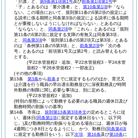
「介護」と、
第9条第1項第1号
及び
前条第1項第1号
中
「子」とあるのは「要介護者」と、
第10条第1項
中「なら
ない。この場合において、規則第11条の5第2項の規定によ
る請求に係る期間と同条第3項の規定による請求に係る期間
とが重複しないようにしなければならない」とあるのは
「ならない」と、
同条第2項
中「これら」とあるのは「規則
第11条の5第2項に規定する支障の有無又は同条第3項」
と、
同条第3項
中「規則第11条の5第2項又は第3項」とある
のは「条例第11条の5第3項」と、
前条第2項
中「次の各
号」とあるのは「前項第1号又は第2号」と読み替えるもの
とする。
(平22水管規程2・追加、平22水管規程3・平24水管
規程2・平28水管規程2・一部改正)
(その他の事項)
第13条
第3条
から
前条
までに規定するもののほか、育児又
は介護を行う職員の早出遅出勤務並びに深夜勤務及び時間
外勤務の制限に関し必要な事項は、別に定める。
(平22水管規程2・追加)
(特別の形態によって勤務する必要のある職員の週休日及び
勤務時間の割振りの基準)
第14条
市長は、
規則第13条第3項本文
の定めるところに従
い、週休日
(
同条第1項
に規定する週休日をいう。以下同
じ。)
及び勤務時間の割振りを定める場合には、週休日が毎
4週間につき8日となるようにし、かつ、勤務日
(
同条第4項
に規定する勤務日をいう。以下
次項
、
第16条
及び
第18条
に