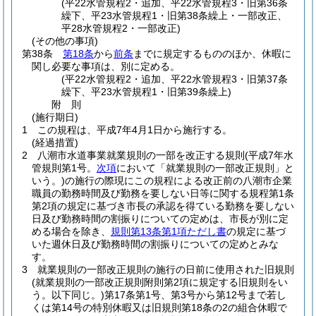
(平22水管規程2・追加、平22水管規程3・旧第36条
繰下、平23水管規程1・旧第38条繰上・一部改正、
平28水管規程2・一部改正)
(その他の事項)
第38条
第18条
から
前条
までに規定するもののほか、休暇に
関し必要な事項は、別に定める。
(平22水管規程2・追加、平22水管規程3・旧第37条
繰下、平23水管規程1・旧第39条繰上)
附
則
(施行期日)
1
この規程は、平成7年4月1日から施行する。
(経過措置)
2
八潮市水道事業就業規則の一部を改正する規則
(平成7年水
管規則第1号。
次項
において「就業規則の一部改正規則」と
いう。)
の施行の際現にこの規程による改正前の八潮市企業
職員の勤務時間及び勤務を要しない日等に関する規程第1条
第2項の規定に基づき市長の承認を得ている勤務を要しない
日及び勤務時間の割振りについての定めは、市長が別に定
める場合を除き、
規則第13条第1項ただし書
の規定に基づ
いた週休日及び勤務時間の割振りについての定めとみな
す。
3
就業規則の一部改正規則の施行の日前に使用された旧規則
(就業規則の一部改正規則附則第2項に規定する旧規則をい
う。以下同じ。)
第17条第1号、第3号から第12号まで若し
くは第14号の特別休暇又は旧規則第18条の2の組合休暇で