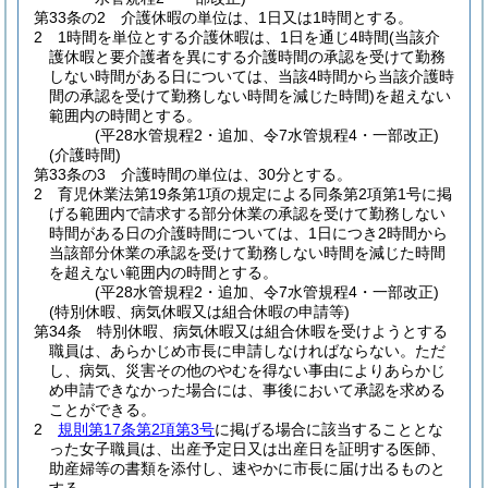
第33条の2
介護休暇の単位は、1日又は1時間とする。
2
1時間を単位とする介護休暇は、1日を通じ4時間
(当該介
護休暇と要介護者を異にする介護時間の承認を受けて勤務
しない時間がある日については、当該4時間から当該介護時
間の承認を受けて勤務しない時間を減じた時間)
を超えない
範囲内の時間とする。
(平28水管規程2・追加、令7水管規程4・一部改正)
(介護時間)
第33条の3
介護時間の単位は、30分とする。
2
育児休業法第19条第1項の規定による同条第2項第1号に掲
げる範囲内で請求する部分休業の承認を受けて勤務しない
時間がある日の介護時間については、1日につき2時間から
当該部分休業の承認を受けて勤務しない時間を減じた時間
を超えない範囲内の時間とする。
(平28水管規程2・追加、令7水管規程4・一部改正)
(特別休暇、病気休暇又は組合休暇の申請等)
第34条
特別休暇、病気休暇又は組合休暇を受けようとする
職員は、あらかじめ市長に申請しなければならない。
ただ
し、病気、災害その他のやむを得ない事由によりあらかじ
め申請できなかった場合には、事後において承認を求める
ことができる。
2
規則第17条第2項第3号
に掲げる場合に該当することとな
った女子職員は、出産予定日又は出産日を証明する医師、
助産婦等の書類を添付し、速やかに市長に届け出るものと