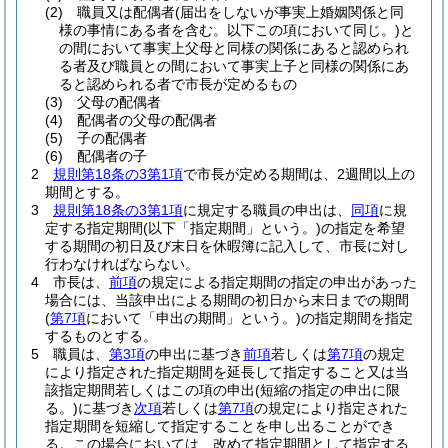
(2)
職員又は配偶者
(届出をしないが事実上婚姻関係と同
様の事情にある者を含む。以下この項において同じ。)
と
の間において事実上父母と同様の関係にあると認められ
る者及び職員との間において事実上子と同様の関係にあ
ると認められる者で市長が定めるもの
(3)
父母の配偶者
(4)
配偶者の父母の配偶者
(5)
子の配偶者
(6)
配偶者の子
2
規則第18条の3第1項
で市長が定める期間は、2週間以上の
期間とする。
3
規則第18条の3第1項
に規定する職員の申出は、
同項
に規
定する指定期間
(以下「指定期間」という。)
の指定を希望
する期間の初日及び末日を休暇簿に記入して、市長に対し
行わなければならない。
4
市長は、
前項
の規定による指定期間の指定の申出があった
場合には、当該申出による期間の初日から末日までの期間
(
第7項
において「申出の期間」という。)
の指定期間を指定
するものとする。
5
職員は、
第3項
の申出に基づき
前項
若しくは
第7項
の規定
により指定された指定期間を延長して指定すること又は当
該指定期間若しくはこの項の申出
(短縮の指定の申出に限
る。)
に基づき
次項
若しくは
第7項
の規定により指定された
指定期間を短縮して指定することを申し出ることができ
る。
この場合においては、改めて指定期間として指定する