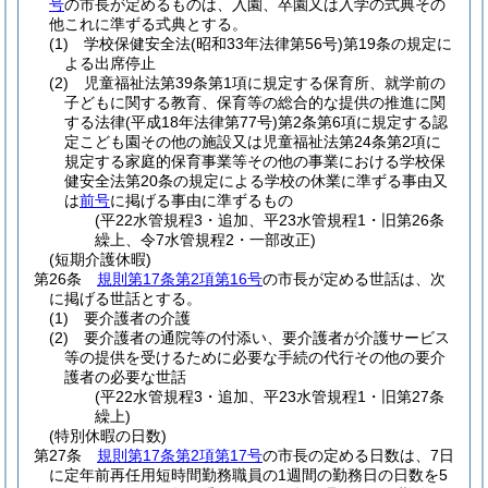
号
の市長が定めるものは、入園、卒園又は入学の式典その
他これに準ずる式典とする。
(1)
学校保健安全法
(昭和33年法律第56号)
第19条の規定に
よる出席停止
(2)
児童福祉法第39条第1項に規定する保育所、就学前の
子どもに関する教育、保育等の総合的な提供の推進に関
する法律
(平成18年法律第77号)
第2条第6項に規定する認
定こども園その他の施設又は児童福祉法第24条第2項に
規定する家庭的保育事業等その他の事業における学校保
健安全法第20条の規定による学校の休業に準ずる事由又
は
前号
に掲げる事由に準ずるもの
(平22水管規程3・追加、平23水管規程1・旧第26条
繰上、令7水管規程2・一部改正)
(短期介護休暇)
第26条
規則第17条第2項第16号
の市長が定める世話は、次
に掲げる世話とする。
(1)
要介護者の介護
(2)
要介護者の通院等の付添い、要介護者が介護サービス
等の提供を受けるために必要な手続の代行その他の要介
護者の必要な世話
(平22水管規程3・追加、平23水管規程1・旧第27条
繰上)
(特別休暇の日数)
第27条
規則第17条第2項第17号
の市長の定める日数は、7日
に定年前再任用短時間勤務職員の1週間の勤務日の日数を5