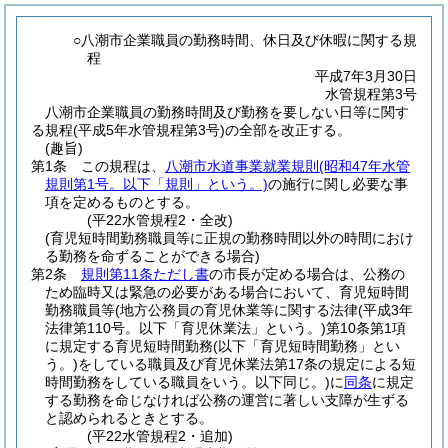
○八潮市企業職員の勤務時間、休日及び休暇に関する規
程
平成7年3月30日
水管規程第3号
八潮市企業職員の勤務時間及び勤務を要しない日等に関す
る規程(平成5年水管規程第3号)の全部を改正する。
(趣旨)
第1条
この規程は、
八潮市水道事業就業規則
(昭和47年水管
規則第1号。以下「規則」という。)
の施行に関し必要な事
項を定めるものとする。
(平22水管規程2・全改)
(育児短時間勤務職員等に正規の勤務時間以外の時間におけ
る勤務を命ずることができる場合)
第2条
規則第11条ただし書
の市長が定める場合は、公務の
ため臨時又は緊急の必要がある場合において、育児短時間
勤務職員等
(地方公務員の育児休業等に関する法律
(平成3年
法律第110号。以下「育児休業法」という。)
第10条第1項
に規定する育児短時間勤務
(以下「育児短時間勤務」とい
う。)
をしている職員及び育児休業法第17条の規定による短
時間勤務をしている職員をいう。以下同じ。)
に
同条
に規定
する勤務を命じなければ公務の運営に著しい支障が生ずる
と認められるときとする。
(平22水管規程2・追加)