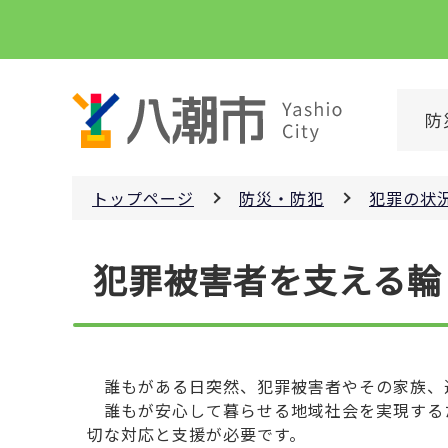
こ
の
ペ
ー
防
ジ
の
先
トップページ
防災・防犯
犯罪の状
頭
で
本
す
犯罪被害者を支える輪
文
こ
こ
か
ら
誰もがある日突然、犯罪被害者やその家族
誰もが安心して暮らせる地域社会を実現する
切な対応と支援が必要です。