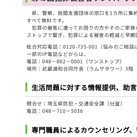
県、警察、民間支援団体の窓口を1カ所に集約
すべて無料です。
犯罪の被害に遭ってお困りの方やそのご家族
ストップで繋ぎ、犯罪による被害の軽減と早期
総合対応電話：0120-735-001（悩みのご相
一部のIP電話などからは、
電話：048－862－0001（ワンストップ）
場所：武蔵浦和合同庁舎（ラムザタワー）3階
生活問題に対する情報提供、助言
問合せ：埼玉県防犯・交通安全課（分室）
電話：048－710－5036
専門職員によるカウンセリング、