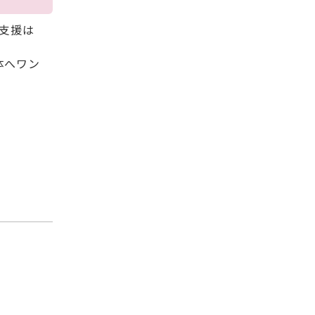
支援は
体へワン