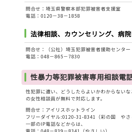
問合せ：埼玉県警察本部犯罪被害者支援室
電話：0120－38－1858
法律相談、カウンセリング、病院
問合せ：（公社）埼玉犯罪被害者援助センター
電話：048－865－7830
性暴力等犯罪被害専用相談電
性犯罪に遭い、どうしたらよいかわからないな
の女性相談員が無料で対応します。
問合せ：アイリスホットライン
フリーダイヤル:0120-31-8341（彩の国 や
一部のIP電話などからは、
電話：048－839－8341（やさしい）