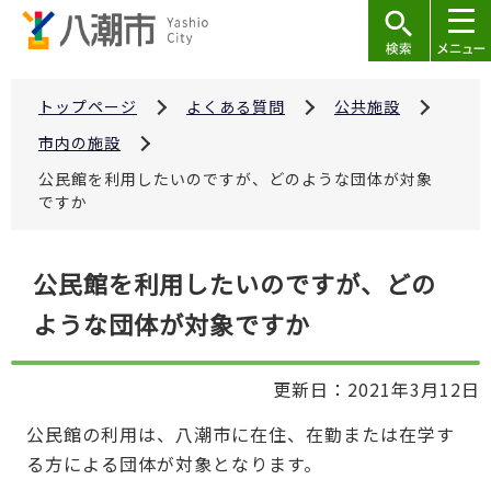
こ
の
ペ
ー
トップページ
よくある質問
公共施設
ジ
市内の施設
の
公民館を利用したいのですが、どのような団体が対象
先
ですか
頭
で
本
公民館を利用したいのですが、どの
す
文
ような団体が対象ですか
こ
こ
か
更新日：2021年3月12日
ら
公民館の利用は、八潮市に在住、在勤または在学す
る方による団体が対象となります。