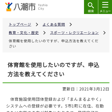
こ
の
ペ
ー
トップページ
よくある質問
ジ
教育・文化・歴史
スポーツ・レクリエーション
の
体育館を使用したいのですが、申込方法を教えてくだ
先
さい
頭
で
本
体育館を使用したいのですが、申込
す
文
方法を教えてください
こ
こ
か
更新日：2021年3月12日
ら
体育施設使用団体登録および「まんまるよやく」
システムへの登録が必要です。5市1町に在住、在勤