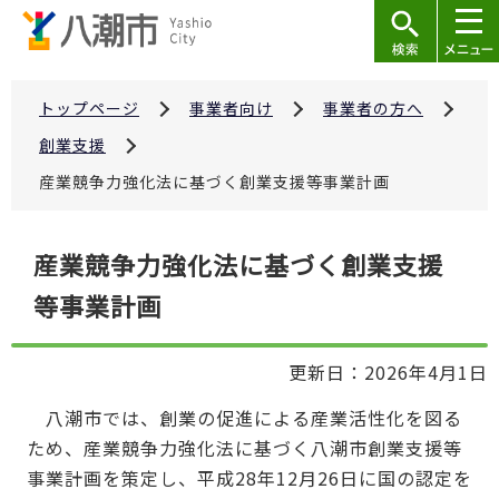
こ
の
ペ
ー
トップページ
事業者向け
事業者の方へ
ジ
創業支援
の
産業競争力強化法に基づく創業支援等事業計画
先
頭
本
で
産業競争力強化法に基づく創業支援
文
す
等事業計画
こ
こ
か
更新日：2026年4月1日
ら
八潮市では、創業の促進による産業活性化を図る
ため、産業競争力強化法に基づく八潮市創業支援等
事業計画を策定し、平成28年12月26日に国の認定を