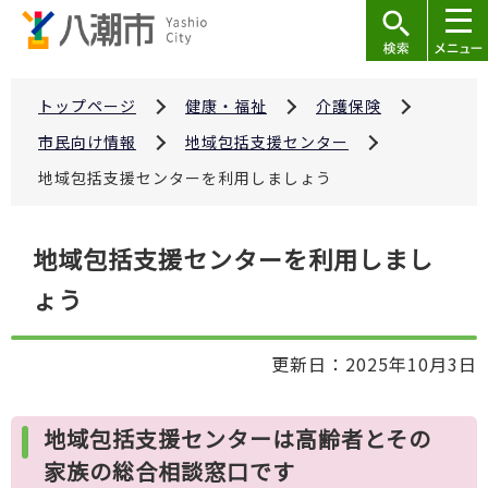
こ
の
ペ
ー
トップページ
健康・福祉
介護保険
ジ
市民向け情報
地域包括支援センター
の
地域包括支援センターを利用しましょう
先
頭
本
で
地域包括支援センターを利用しまし
文
す
ょう
こ
こ
か
更新日：2025年10月3日
ら
地域包括支援センターは高齢者とその
家族の総合相談窓口です