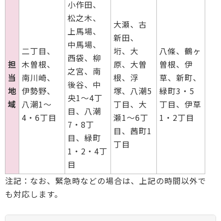
小作田、
松之木、
大瀬、古
上馬場、
新田、
中馬場、
二丁目、
垳、大
八條、鶴ヶ
西袋、柳
担
木曽根、
原、大曽
曽根、伊
之宮、南
当
南川崎、
根、浮
草、新町、
後谷、中
地
伊勢野、
塚、八潮5
緑町3・5
央1～4丁
域
八潮1～
丁目、大
丁目、伊草
目、八潮
4・6丁目
瀬1～6丁
1・2丁目
7・8丁
目、茜町1
目、緑町
丁目
1・2・4丁
目
注記：なお、緊急時などの場合は、上記の時間以外で
も対応します。