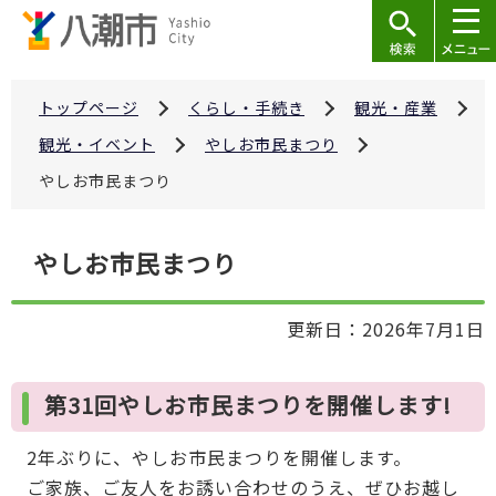
こ
の
ペ
ー
トップページ
くらし・手続き
観光・産業
ジ
観光・イベント
やしお市民まつり
の
やしお市民まつり
先
頭
本
で
やしお市民まつり
文
す
こ
更新日：2026年7月1日
こ
か
ら
第31回やしお市民まつりを開催します!
2年ぶりに、やしお市民まつりを開催します。
ご家族、ご友人をお誘い合わせのうえ、ぜひお越し