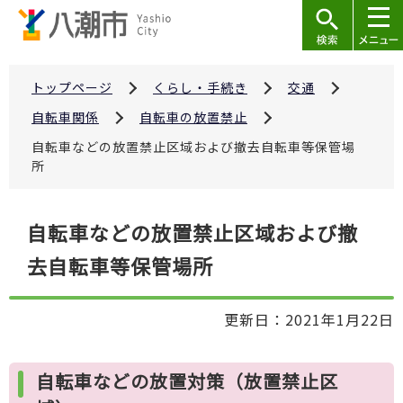
こ
の
ペ
ー
トップページ
くらし・手続き
交通
ジ
自転車関係
自転車の放置禁止
の
自転車などの放置禁止区域および撤去自転車等保管場
先
所
頭
で
本
自転車などの放置禁止区域および撤
す
文
去自転車等保管場所
こ
こ
か
更新日：2021年1月22日
ら
自転車などの放置対策（放置禁止区