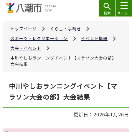
こ
の
ペ
ー
トップページ
くらし・手続き
ジ
スポーツ・レクリエーション
イベント情報
の
大会・イベント
先
中川やしおランニングイベント【マラソン大会の部】
頭
大会結果
で
す
本
中川やしおランニングイベント【マ
文
ラソン大会の部】大会結果
こ
こ
か
更新日：2026年1月26日
ら