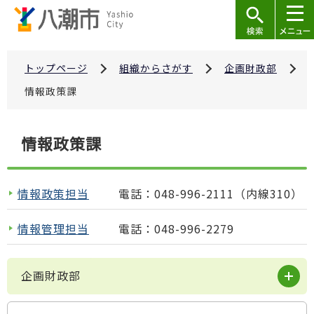
こ
の
ペ
ー
トップページ
組織からさがす
企画財政部
ジ
情報政策課
の
先
本
情報政策課
頭
文
で
こ
す
こ
情報政策担当
電話：048-996-2111（内線310）
か
ら
情報管理担当
電話：048-996-2279
企画財政部