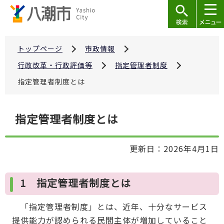
こ
の
ペ
ー
トップページ
市政情報
ジ
行政改革・行政評価等
指定管理者制度
の
指定管理者制度とは
先
頭
本
で
指定管理者制度とは
文
す
こ
更新日：2026年4月1日
こ
か
ら
1 指定管理者制度とは
「指定管理者制度」とは、近年、十分なサービス
提供能力が認められる民間主体が増加していること