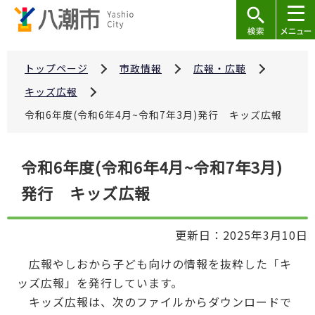
こ
の
ペ
ー
トップページ
市政情報
広報・広聴
ジ
キッズ広報
の
令和6年度(令和6年4月~令和7年3月)発行 キッズ広報
先
頭
本
で
令和6年度(令和6年4月~令和7年3月)
文
す
発行 キッズ広報
こ
こ
か
更新日：2025年3月10日
ら
広報やしおから子ども向けの情報を抜粋した「キ
ッズ広報」を発行しています。
キッズ広報は、次のファイルからダウンロードで