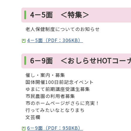
4－5面 ＜特集＞
老人保健制度についてのお知らせ
4－5面（PDF：306KB）
6－9面 ＜おしらせHOTコー
催し・案内・募集
国体開催100日前記念イベント
ゆまにて前期講座受講生募集
市民農園の利用者募集
市のホームページがさらに充実！
行ってみたいなとなりまち
文芸欄
6－9面（PDF：958KB）