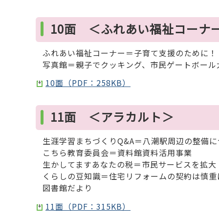
10面 ＜ふれあい福祉コーナ
ふれあい福祉コーナー＝子育て支援のために！
写真館＝親子でクッキング、市民ゲートボール
10面（PDF：258KB）
11面 ＜アラカルト＞
生涯学習まちづくりQ&A＝八潮駅周辺の整備に
こちら教育委員会＝資料館資料活用事業
生かしてますあなたの税＝市民サービスを拡大
くらしの豆知識＝住宅リフォームの契約は慎重
図書館だより
11面（PDF：315KB）