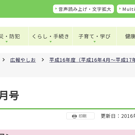
音声読み上げ・文字拡大
Multi
災・防犯
くらし・手続き
子育て・学び
健
広報やしお
平成16年度（平成16年4月～平成1
7月号
更新日：2016
印刷