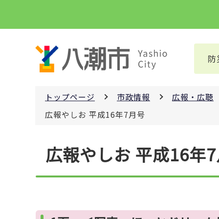
こ
の
ペ
ー
防
ジ
の
先
トップページ
市政情報
広報・広聴
頭
で
広報やしお 平成16年7月号
す
本
広報やしお 平成16年
文
こ
こ
か
ら