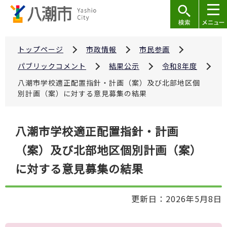
こ
の
ペ
ー
トップページ
市政情報
市民参画
ジ
パブリックコメント
結果公示
令和8年度
の
八潮市学校適正配置指針・計画（案）及び北部地区個
先
別計画（案）に対する意見募集の結果
頭
で
本
八潮市学校適正配置指針・計画
す
文
（案）及び北部地区個別計画（案）
こ
こ
に対する意見募集の結果
か
ら
更新日：2026年5月8日