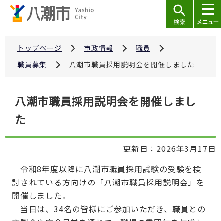
こ
の
ペ
ー
トップページ
市政情報
職員
ジ
職員募集
八潮市職員採用説明会を開催しました
の
先
本
八潮市職員採用説明会を開催しまし
頭
文
で
た
こ
す
こ
か
更新日：2026年3月17日
ら
令和8年度以降に八潮市職員採用試験の受験を検
討されている方向けの「八潮市職員採用説明会」を
開催しました。
当日は、34名の皆様にご参加いただき、職員との