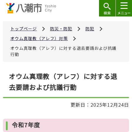
こ
の
ペ
ー
トップページ
防災・防犯
防犯
ジ
オウム真理教（アレフ）対策
の
オウム真理教（アレフ）に対する退去要請および抗議
先
行動
頭
で
本
オウム真理教（アレフ）に対する退
す
文
去要請および抗議行動
こ
こ
か
更新日：2025年12月24日
ら
令和7年度