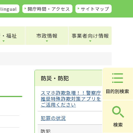
lingual
開庁時間・アクセス
サイトマップ
康・福祉
市政情報
事業者向け情報
防災・防犯
スマホ詐欺急増！！警察庁
推奨特殊詐欺対策アプリを
ご活用ください
犯罪の状況
防犯