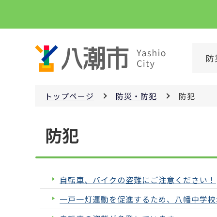
こ
の
ペ
ー
防
ジ
の
先
トップページ
防災・防犯
防犯
頭
で
本
す
防犯
文
こ
こ
か
自転車、バイクの盗難にご注意ください！
ら
一戸一灯運動を促進するため、八幡中学校