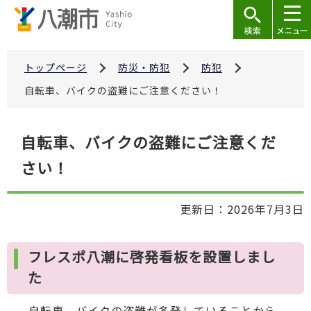
こ
の
ペ
ー
トップページ
防災・防犯
防犯
ジ
自転車、バイクの盗難にご注意ください！
の
先
本
自転車、バイクの盗難にご注意くだ
頭
文
で
さい！
こ
す
こ
か
更新日：2026年7月3日
ら
フレスポ八潮に啓発看板を設置しまし
た
自転車、バイクの盗難が多発していることから、