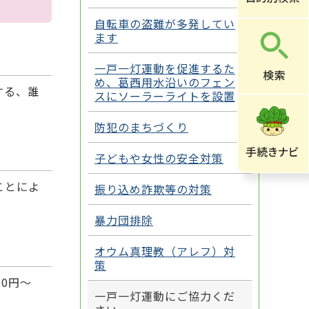
自転車の盗難が多発してい
ます
一戸一灯運動を促進するた
め、葛西用水沿いのフェン
する、誰
スにソーラーライトを設置
防犯のまちづくり
子どもや女性の安全対策
ことによ
振り込め詐欺等の対策
暴力団排除
オウム真理教（アレフ）対
策
0円～
一戸一灯運動にご協力くだ