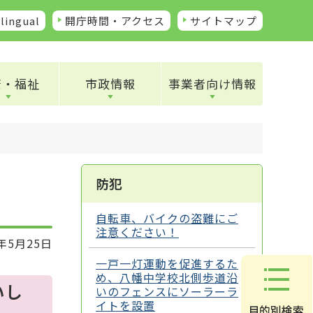
lingual
開庁時間・アクセス
サイトマップ
康・福祉
市政情報
事業者向け情報
防犯
自転車、バイクの盗難にご
注意ください！
年5月25日
一戸一灯運動を促進するた
め、八幡中学校北側歩道沿
いし
いのフェンスにソーラーラ
イトを設置