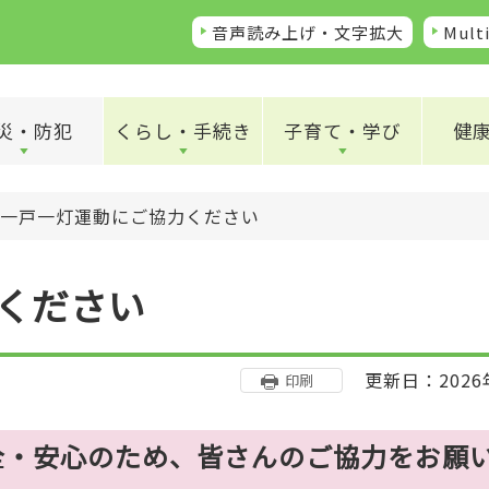
音声読み上げ・文字拡大
Multi
災・防犯
くらし・手続き
子育て・学び
健
一戸一灯運動にご協力ください
ください
更新日：2026
印刷
全・安心のため、皆さんのご協力をお願