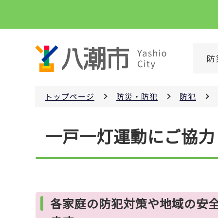
こ
の
ペ
ー
防
ジ
の
先
トップページ
防災・防犯
防犯
頭
で
本
す
一戸一灯運動にご協力
文
こ
こ
か
ら
各家庭の防犯対策や地域の安