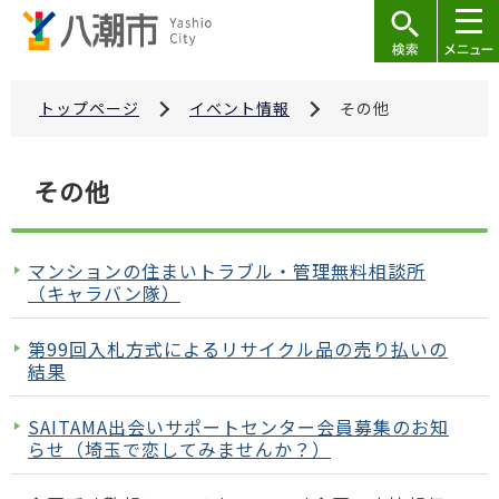
こ
の
ペ
ー
トップページ
イベント情報
その他
ジ
の
本
その他
先
文
頭
こ
で
こ
マンションの住まいトラブル・管理無料相談所
す
か
（キャラバン隊）
ら
第99回入札方式によるリサイクル品の売り払いの
結果
SAITAMA出会いサポートセンター会員募集のお知
らせ（埼玉で恋してみませんか？）