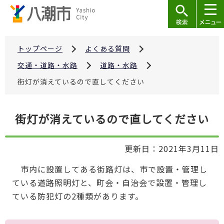
こ
の
ペ
ー
トップページ
よくある質問
ジ
交通・道路・水路
道路・水路
の
街灯が消えているので直してください
先
頭
本
で
街灯が消えているので直してください
文
す
こ
更新日：2021年3月11日
こ
か
市内に設置してある街路灯は、市で設置・管理し
ら
ている道路照明灯と、町会・自治会で設置・管理し
ている防犯灯の2種類があります。