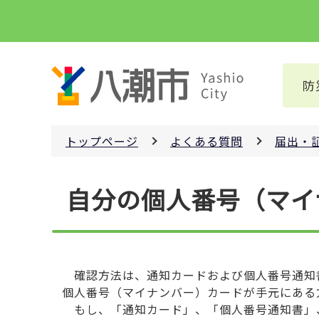
こ
の
ペ
ー
防
ジ
の
先
トップページ
よくある質問
届出・
頭
で
本
す
自分の個人番号（マイ
文
こ
こ
か
ら
確認方法は、通知カードおよび個人番号通知書
個人番号（マイナンバー）カードが手元にある
もし、「通知カード」、「個人番号通知書」