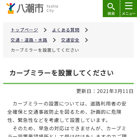
こ
の
ペ
ー
トップページ
よくある質問
ジ
交通・道路・水路
交通安全
の
カーブミラーを設置してください
先
頭
本
で
カーブミラーを設置してください
文
す
こ
更新日：2021年3月11日
こ
か
カーブミラーの設置については、道路利用者の安
ら
全確保と交通事故防止を図るため、計画的に危険
性、緊急性などを考慮して設置しています。
そのため、早急の対応はできませんが、カーブミ
ラー設置要望場所として受け付けをしますのでご理