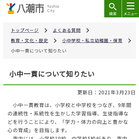
こ
の
ペ
ー
トップページ
よくある質問
ジ
教育・文化・歴史
小中学校・私立幼稚園・保育
の
小中一貫について知りたい
先
頭
本
で
小中一貫について知りたい
文
す
こ
更新日：2021年3月23日
こ
か
小中一貫教育は、小学校と中学校をつなぎ、9年間
ら
の連続性・系統性を生かした学習指導、生徒指導な
どを行うことにより、「学力・体力の向上と豊かな
心の育成」を目指します。
市内には、小学校10校、中学校5校があり、市内