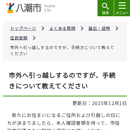
こ
の
ペ
ー
トップページ
よくある質問
届出・証明
ジ
住民登録
の
市外へ引っ越しするのですが、手続きについて教えて
先
ください
頭
で
本
市外へ引っ越しするのですが、手続
す
文
きについて教えてください
こ
こ
か
更新日：2025年12月1日
ら
新たにお住まいになるご住所および引越しの日に
ちが決まりましたら、本人確認書類を持って、市役