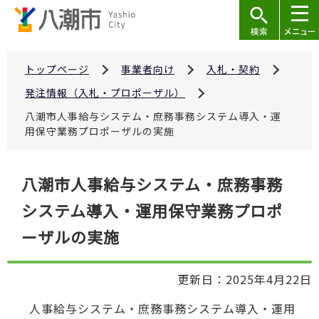
こ
の
ペ
ー
トップページ
事業者向け
入札・契約
ジ
発注情報（入札・プロポーザル）
の
八潮市人事給与システム・庶務事務システム導入・運
先
用保守業務プロポーザルの実施
頭
で
本
八潮市人事給与システム・庶務事務
す
文
システム導入・運用保守業務プロポ
こ
こ
ーザルの実施
か
ら
更新日：2025年4月22日
人事給与システム・庶務事務システム導入・運用