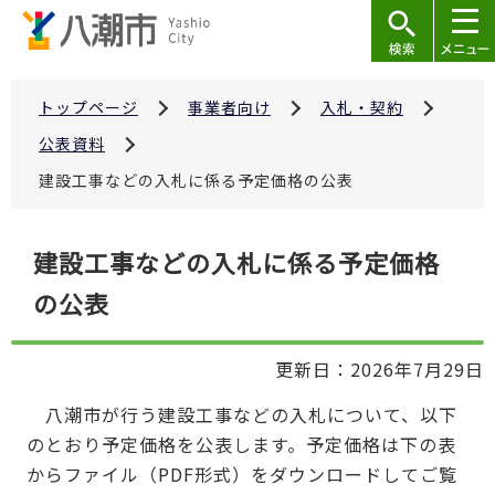
こ
の
ペ
ー
トップページ
事業者向け
入札・契約
ジ
公表資料
の
建設工事などの入札に係る予定価格の公表
先
頭
本
で
建設工事などの入札に係る予定価格
文
す
の公表
こ
こ
か
更新日：2026年7月29日
ら
八潮市が行う建設工事などの入札について、以下
のとおり予定価格を公表します。予定価格は下の表
からファイル（PDF形式）をダウンロードしてご覧