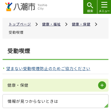
こ
の
ペ
ー
トップページ
健康・福祉
健康・保健
ジ
受動喫煙
の
先
本
受動喫煙
頭
文
で
こ
す
こ
望まない受動喫煙防止のためご協力ください
か
ら
健康・保健
情報が見つからないときは