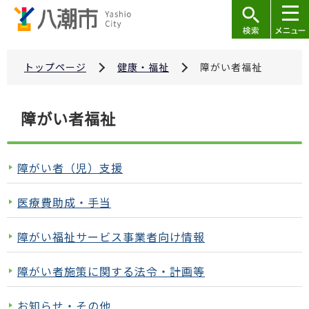
こ
の
ペ
ー
トップページ
健康・福祉
障がい者福祉
ジ
の
本
障がい者福祉
先
文
頭
こ
で
こ
障がい者（児）支援
す
か
ら
医療費助成・手当
障がい福祉サービス事業者向け情報
障がい者施策に関する法令・計画等
お知らせ・その他