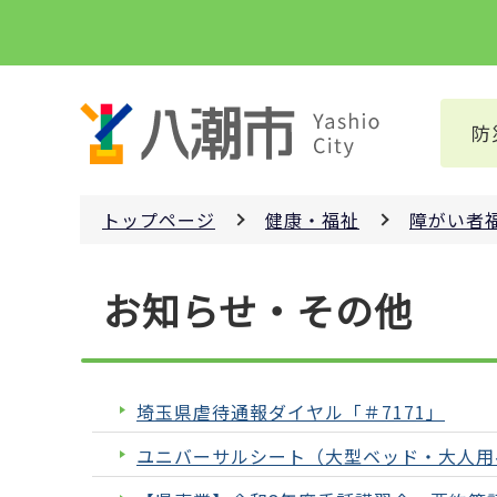
こ
の
ペ
ー
防
ジ
の
先
トップページ
健康・福祉
障がい者
頭
で
本
す
お知らせ・その他
文
こ
こ
か
埼玉県虐待通報ダイヤル「＃7171」
ら
ユニバーサルシート（大型ベッド・大人用