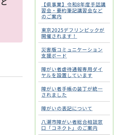
など
【県事業】令和8年度手話講
習会・要約筆記講習会など
のご案内
。
東京2025デフリンピックが
開催されます！
災害版コミュニケーション
支援ボード
障がい者虐待通報専用ダイ
ヤルを設置しています
障がい者手帳の装丁が統一
されました
障がいの表記について
八潮市障がい者総合相談窓
口「コネクト」のご案内