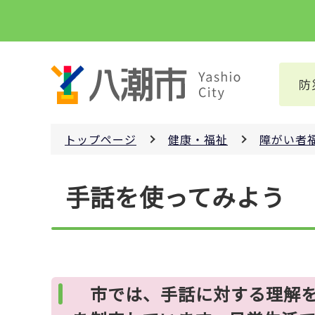
こ
の
ペ
ー
防
ジ
の
先
トップページ
健康・福祉
障がい者
頭
で
本
す
手話を使ってみよう
文
こ
こ
か
ら
市では、手話に対する理解を