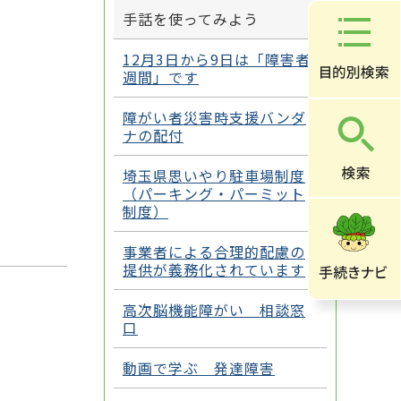
手話を使ってみよう
12月3日から9日は「障害者
週間」です
障がい者災害時支援バンダ
ナの配付
埼玉県思いやり駐車場制度
（パーキング・パーミット
制度）
事業者による合理的配慮の
提供が義務化されています
高次脳機能障がい 相談窓
口
動画で学ぶ 発達障害