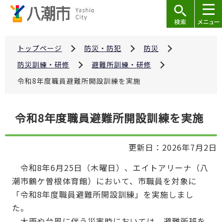
こ
の
ペ
ー
トップページ
防災・防犯
防災
ジ
防災訓練・研修
避難所訓練・研修
の
令和8年度職員避難所開設訓練を実施
先
頭
本
で
令和8年度職員避難所開設訓練を実施
文
す
こ
更新日：2026年7月2日
こ
か
令和8年6月25日（木曜日）、エイトアリーナ（八
ら
潮市鶴ケ曽根体育館）において、市職員を対象に
「令和8年度職員避難所開設訓練」を実施しまし
た。
大雨や台風に伴う災害時においては、避難所班を