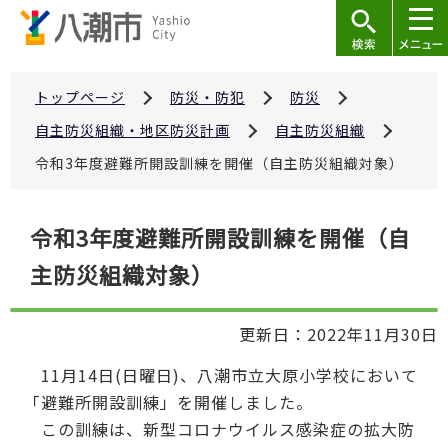
こ
の
ペ
ー
トップページ
防災・防犯
防災
ジ
自主防災組織・地区防災計画
自主防災組織
の
令和3年度避難所開設訓練を開催（自主防災組織対象）
先
頭
本
で
令和3年度避難所開設訓練を開催（自
文
す
主防災組織対象）
こ
こ
か
更新日：2022年11月30日
ら
11月14日(日曜日)、八潮市立大原小学校において
「避難所開設訓練」を開催しました。
この訓練は、新型コロナウイルス感染症の拡大防