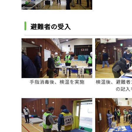
避難者の受入
手指消毒後、検温を実施
検温後、避難者
の記入