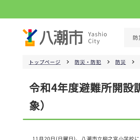
こ
の
ペ
ー
防
ジ
の
先
トップページ
防災・防犯
防災
頭
で
本
す
令和4年度避難所開設
文
こ
象）
こ
か
ら
11月20日(日曜日)、八潮市立柳之宮小学校