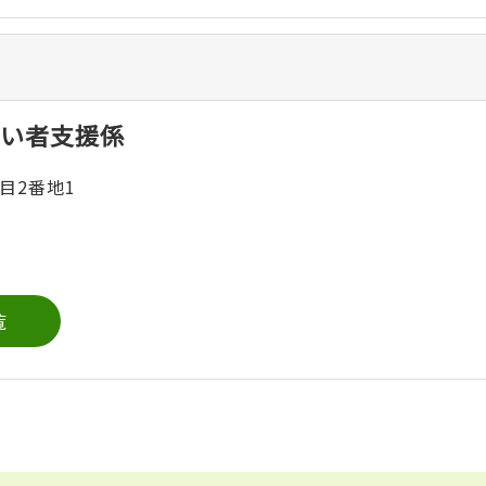
い者支援係
目2番地1
覧