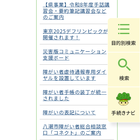
【県事業】令和8年度手話講
習会・要約筆記講習会など
のご案内
東京2025デフリンピックが
開催されます！
災害版コミュニケーション
支援ボード
障がい者虐待通報専用ダイ
ヤルを設置しています
障がい者手帳の装丁が統一
されました
障がいの表記について
八潮市障がい者総合相談窓
口「コネクト」のご案内