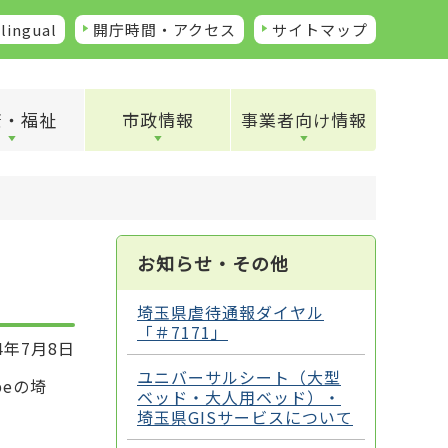
lingual
開庁時間・アクセス
サイトマップ
康・福祉
市政情報
事業者向け情報
お知らせ・その他
埼玉県虐待通報ダイヤル
「＃7171」
4年7月8日
ユニバーサルシート（大型
eの埼
ベッド・大人用ベッド）・
埼玉県GISサービスについて