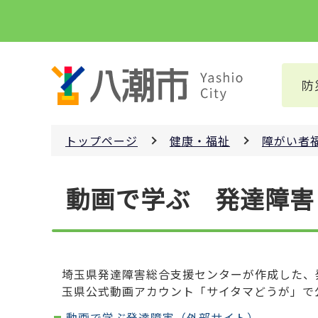
こ
の
ペ
ー
防
ジ
の
先
トップページ
健康・福祉
障がい者
頭
で
本
す
動画で学ぶ 発達障害
文
こ
こ
か
ら
埼玉県発達障害総合支援センターが作成した、発
玉県公式動画アカウント「サイタマどうが」で
動画で学ぶ発達障害（外部サイト）