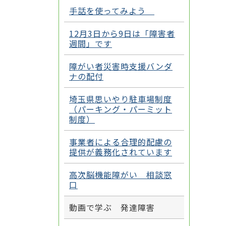
手話を使ってみよう
12月3日から9日は「障害者
週間」です
障がい者災害時支援バンダ
ナの配付
埼玉県思いやり駐車場制度
（パーキング・パーミット
制度）
事業者による合理的配慮の
提供が義務化されています
高次脳機能障がい 相談窓
口
動画で学ぶ 発達障害