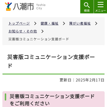
こ
の
ペ
ー
トップページ
健康・福祉
障がい者福祉
ジ
お知らせ・その他
の
災害版コミュニケーション支援ボード
先
頭
本
で
災害版コミュニケーション支援ボー
文
す
ド
こ
こ
か
更新日：2025年2月17日
ら
災害版コミュニケーション支援ボード
をご利用ください