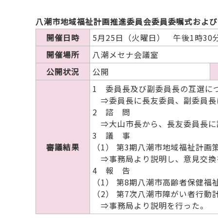
八潮市地域福祉計画推進委員会委員委嘱式および
開催日時
5月25日（火曜日） 午後1時30
開催場所
八潮メセナ会議室
公開状況
公開
1 委員長及び副委員長の互選に
⇒委員長に長友委員、副委員長
2 諮 問
⇒大山市長から、長友委員長に
3 議 事
審議結果
（1） 第3期八潮市地域福祉計画
⇒事務局より説明し、意見交換
4 報 告
（1） 第8期八潮市高齢者保健
（2） 第7次八潮市障がい者行動
⇒事務局より説明を行った。