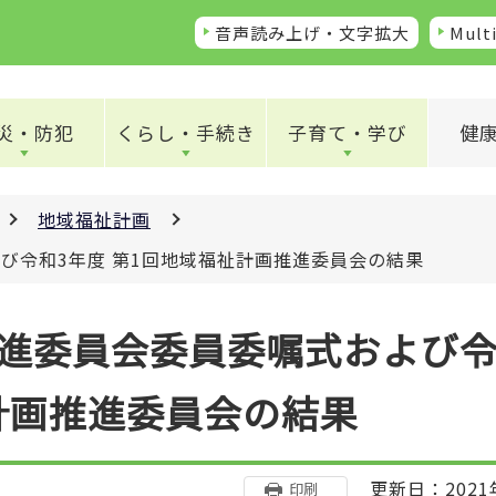
音声読み上げ・文字拡大
Multi
災・防犯
くらし・手続き
子育て・学び
健
地域福祉計画
び令和3年度 第1回地域福祉計画推進委員会の結果
進委員会委員委嘱式および
祉計画推進委員会の結果
更新日：2021
印刷