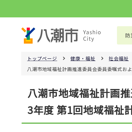
こ
の
ペ
ー
防
ジ
の
先
トップページ
健康・福祉
社会福祉
頭
で
八潮市地域福祉計画推進委員会委員委嘱式およ
す
本
八潮市地域福祉計画推
文
こ
3年度 第1回地域福
こ
か
ら