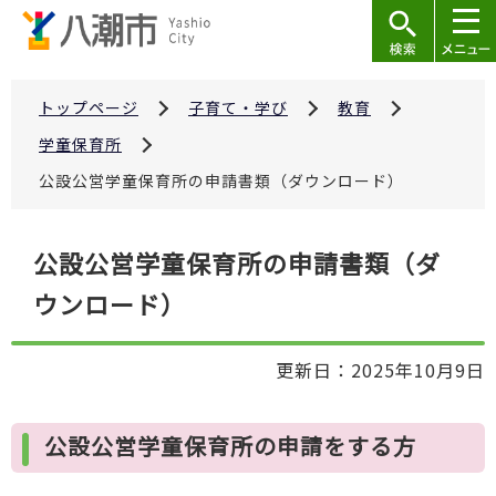
こ
の
ペ
ー
トップページ
子育て・学び
教育
ジ
学童保育所
の
公設公営学童保育所の申請書類（ダウンロード）
先
頭
本
で
公設公営学童保育所の申請書類（ダ
文
す
ウンロード）
こ
こ
か
更新日：2025年10月9日
ら
公設公営学童保育所の申請をする方