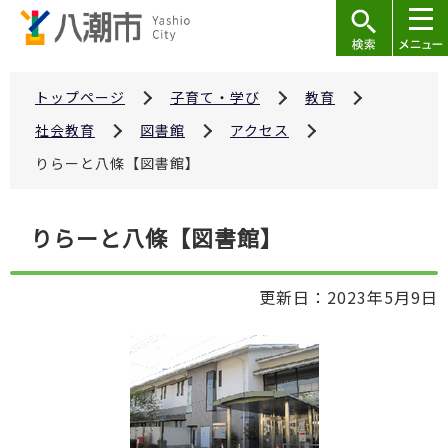
こ
の
ペ
ー
トップページ
子育て・学び
教育
ジ
社会教育
図書館
アクセス
の
りらーと八條【図書館】
先
頭
本
で
りらーと八條【図書館】
文
す
こ
更新日：2023年5月9日
こ
か
ら