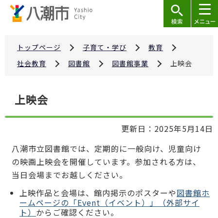
こ
の
ペ
ー
トップページ
子育て・学び
教育
ジ
社会教育
図書館
図書館事業
上映会
の
先
本
上映会
頭
文
で
こ
す
更新日：2025年5月14日
こ
か
八潮市立図書館では、定期的に一般向け、児童向け
ら
の映画上映会を開催しています。参加される方は、
当日会場までお越しください。
上映作品と会場は、館内掲示のポスターや
図書館ホ
ームページの「Event（イベント）」（外部サイ
ト）
からご確認ください。