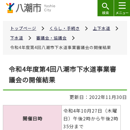
こ
の
ペ
ー
トップページ
くらし・手続き
上下水道
ジ
下水道
審議会・協議会
の
令和4年度第4回八潮市下水道事業審議会の開催結果
先
頭
本
で
令和4年度第4回八潮市下水道事業審
文
す
議会の開催結果
こ
こ
か
更新日：2022年11月30日
ら
令和4年10月27日（木曜
開催日時
日）午後2時から午後2時
35分まで