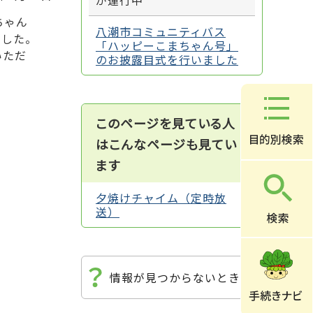
が運行中
ちゃん
八潮市コミュニティバス
ました。
「ハッピーこまちゃん号」
いただ
のお披露目式を行いました
このページを見ている人
はこんなページも見てい
ます
夕焼けチャイム（定時放
送）
情報が見つからないときは