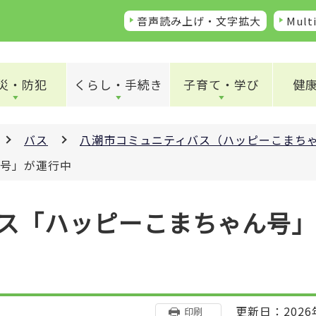
音声読み上げ・文字拡大
Multi
災・防犯
くらし・手続き
子育て・学び
健
バス
八潮市コミュニティバス（ハッピーこまち
ん号」が運行中
ス「ハッピーこまちゃん号
更新日：2026
印刷