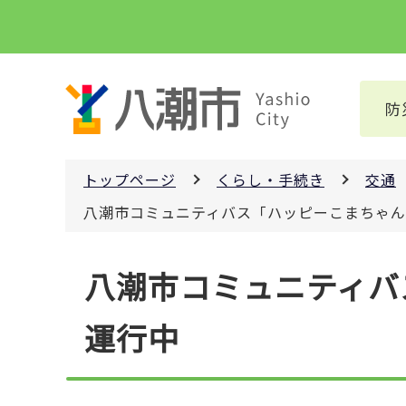
こ
の
ペ
ー
防
ジ
の
先
トップページ
くらし・手続き
交通
頭
で
八潮市コミュニティバス「ハッピーこまちゃ
す
本
八潮市コミュニティバ
文
こ
運行中
こ
か
ら