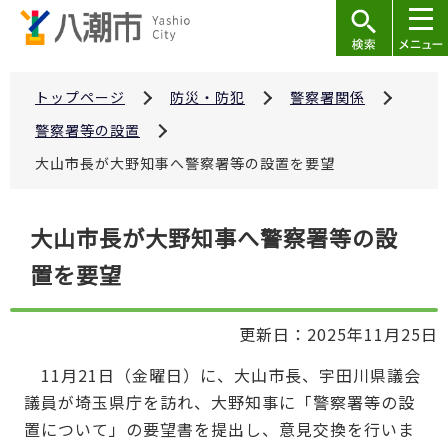
こ
の
ペ
ー
トップページ
防災・防犯
警察署関係
ジ
警察署等の設置
の
大山市長が大野知事へ警察署等の設置を要望
先
頭
本
で
大山市長が大野知事へ警察署等の設
文
す
置を要望
こ
こ
か
更新日：2025年11月25日
ら
11月21日（金曜日）に、大山市長、宇田川県議会
議員が埼玉県庁を訪れ、大野知事に「警察署等の設
置について」の要望書を提出し、意見交換を行いま